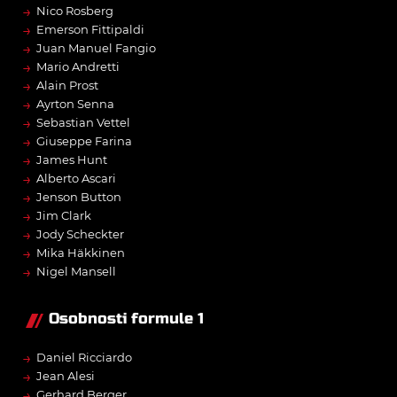
→
Nico Rosberg
→
Emerson Fittipaldi
→
Juan Manuel Fangio
→
Mario Andretti
→
Alain Prost
→
Ayrton Senna
→
Sebastian Vettel
→
Giuseppe Farina
→
James Hunt
→
Alberto Ascari
→
Jenson Button
→
Jim Clark
→
Jody Scheckter
→
Mika Häkkinen
→
Nigel Mansell
Osobnosti formule 1
→
Daniel Ricciardo
→
Jean Alesi
→
Gerhard Berger