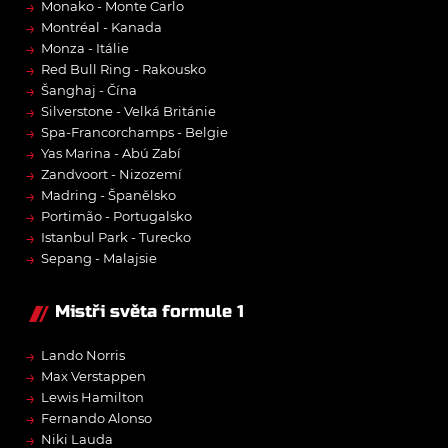
→
Monako - Monte Carlo
→
Montréal - Kanada
→
Monza - Itálie
→
Red Bull Ring - Rakousko
→
Šanghaj - Čína
→
Silverstone - Velká Británie
→
Spa-Francorchamps - Belgie
→
Yas Marina - Abú Zabí
→
Zandvoort - Nizozemí
→
Madring - Španělsko
→
Portimão - Portugalsko
→
Istanbul Park - Turecko
→
Sepang - Malajsie
Mistři světa formule 1
→
Lando Norris
→
Max Verstappen
→
Lewis Hamilton
→
Fernando Alonso
→
Niki Lauda