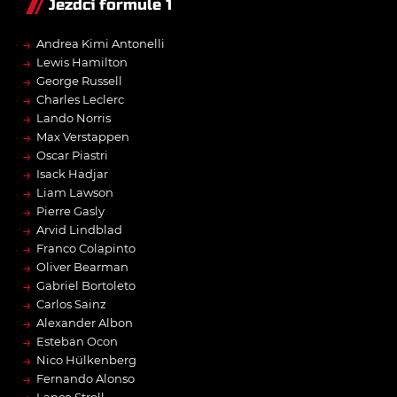
Jezdci formule 1
→
Andrea Kimi Antonelli
→
Lewis Hamilton
→
George Russell
→
Charles Leclerc
→
Lando Norris
→
Max Verstappen
→
Oscar Piastri
→
Isack Hadjar
→
Liam Lawson
→
Pierre Gasly
→
Arvid Lindblad
→
Franco Colapinto
→
Oliver Bearman
→
Gabriel Bortoleto
→
Carlos Sainz
→
Alexander Albon
→
Esteban Ocon
→
Nico Hülkenberg
→
Fernando Alonso