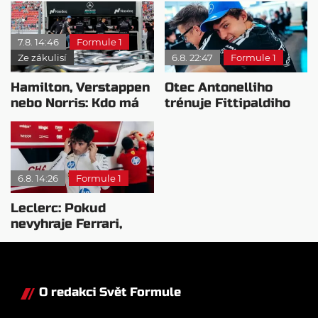
bojovat o titul
7.8. 14:46
Formule 1
Ze zákulisí
6.8. 22:47
Formule 1
Hamilton, Verstappen
Otec Antonelliho
nebo Norris: Kdo má
trénuje Fittipaldiho
nejvyšší plat?
syna: Brazilec
vychvaluje lídra
6.8. 14:26
Formule 1
Leclerc: Pokud
nevyhraje Ferrari,
přeji titul
Antonellimu
O redakci Svět Formule