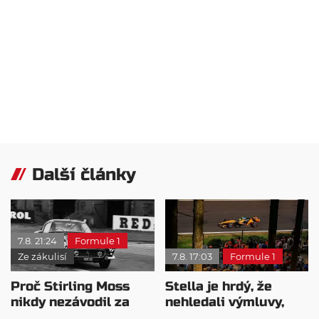
Další články
7.8. 21:24
Formule 1
Ze zákulisí
7.8. 17:03
Formule 1
Proč Stirling Moss
Stella je hrdý, že
nikdy nezávodil za
nehledali výmluvy,
Ferrariho
proč nedokážou