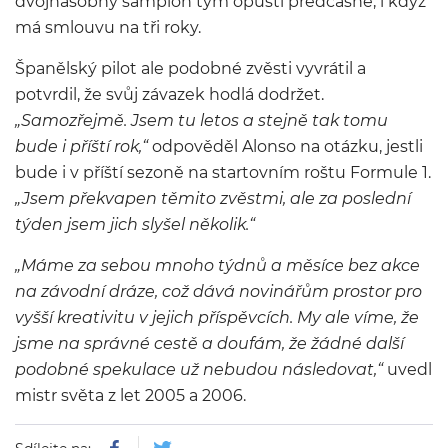
dvojnásobný šampion tým opustí předčasně, i když
má smlouvu na tři roky.
Španělský pilot ale podobné zvěsti vyvrátil a
potvrdil, že svůj závazek hodlá dodržet.
„Samozřejmě. Jsem tu letos a stejně tak tomu
bude i příští rok,“
odpověděl Alonso na otázku, jestli
bude i v příští sezoně na startovním roštu Formule 1.
„Jsem překvapen těmito zvěstmi, ale za poslední
týden jsem jich slyšel několik.“
„Máme za sebou mnoho týdnů a měsíce bez akce
na závodní dráze, což dává novinářům prostor pro
vyšší kreativitu v jejich příspěvcích. My ale víme, že
jsme na správné cestě a doufám, že žádné další
podobné spekulace už nebudou následovat,“
uvedl
mistr světa z let 2005 a 2006.