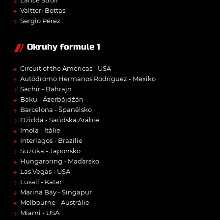
→
Lance Stroll
→
Valtteri Bottas
→
Sergio Pérez
Okruhy formule 1
→
Circuit of the Americas - USA
→
Autódromo Hermanos Rodríguez - Mexiko
→
Sachír - Bahrajn
→
Baku - Ázerbájdžán
→
Barcelona - Španělsko
→
Džidda - Saúdská Arábie
→
Imola - Itálie
→
Interlagos - Brazílie
→
Suzuka - Japonsko
→
Hungaroring - Maďarsko
→
Las Vegas - USA
→
Lusail - Katar
→
Marina Bay - Singapur
→
Melbourne - Austrálie
→
Miami - USA