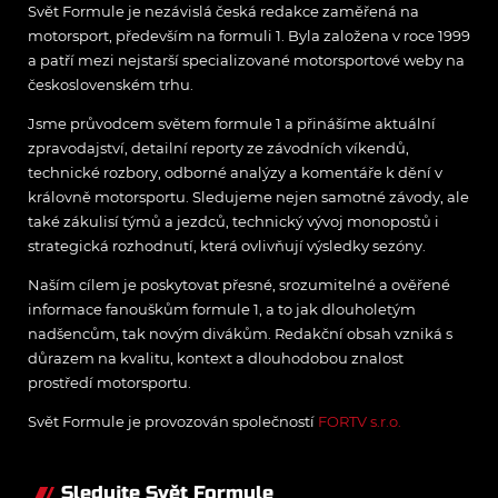
Svět Formule je nezávislá česká redakce zaměřená na
motorsport, především na formuli 1. Byla založena v roce 1999
a patří mezi nejstarší specializované motorsportové weby na
československém trhu.
Jsme průvodcem světem formule 1 a přinášíme aktuální
zpravodajství, detailní reporty ze závodních víkendů,
technické rozbory, odborné analýzy a komentáře k dění v
královně motorsportu. Sledujeme nejen samotné závody, ale
také zákulisí týmů a jezdců, technický vývoj monopostů i
strategická rozhodnutí, která ovlivňují výsledky sezóny.
Naším cílem je poskytovat přesné, srozumitelné a ověřené
informace fanouškům formule 1, a to jak dlouholetým
nadšencům, tak novým divákům. Redakční obsah vzniká s
důrazem na kvalitu, kontext a dlouhodobou znalost
prostředí motorsportu.
Svět Formule je provozován společností
FORTV s.r.o.
Sledujte Svět Formule