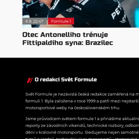
6.8. 22:47
Formule 1
Otec Antonelliho trénuje
Fittipaldiho syna: Brazilec
vychvaluje lídra
O redakci Svět Formule
Svět Formule je nezávislá česká redakce zaměřená na m
formuli 1. Byla založena v roce 1999 a patří mezi nejstarš
motorsportové weby na československém trhu.
Jsme průvodcem světem formule 1 a přinášíme aktuální z
reporty ze závodních víkendů, technické rozbory, odbo
dění v královně motorsportu. Sledujeme nejen samotné z