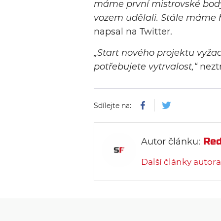
máme první mistrovské body.
vozem udělali. Stále máme h
napsal na Twitter.
„Start nového projektu vyža
potřebujete vytrvalost,“
nezt
Sdílejte na:
Red
Autor článku:
Další články autora