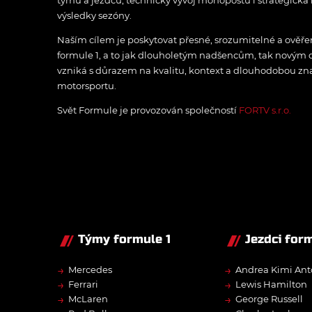
týmů a jezdců, technický vývoj monopostů i strategická 
výsledky sezóny.
Naším cílem je poskytovat přesné, srozumitelné a ově
formule 1, a to jak dlouholetým nadšencům, tak novým
vzniká s důrazem na kvalitu, kontext a dlouhodobou zna
motorsportu.
Svět Formule je provozován společností
FORTV s.r.o.
Týmy formule 1
Jezdci form
→
→
Mercedes
Andrea Kimi Ant
→
→
Ferrari
Lewis Hamilton
→
→
McLaren
George Russell