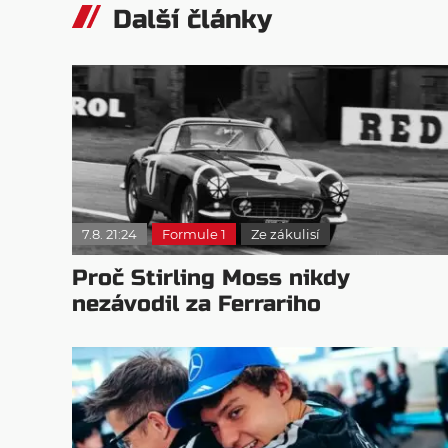
Další články
7.8. 21:24
Formule 1
Ze zákulisí
Proč Stirling Moss nikdy
nezávodil za Ferrariho