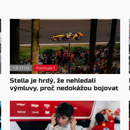
7.8. 17:03
Formule 1
Stella je hrdý, že nehledali
výmluvy, proč nedokážou bojovat
o titul