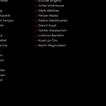
→
lonso
Elio de Angelis
→
Gilles Villeneuve
→
rg
Mark Webber
→
tipaldi
Felipe Massa
→
l Fangio
Pastor Maldonaldo
→
tti
Daniil Kvjat
→
Heikki Kovalainen
→
na
Lorenzo Bandini
→
ettel
Kuan-jü Čou
→
arina
Kevin Magnussen
t
ri
ton
ter
nen
ll