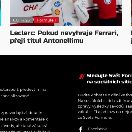
6.8. 14:26
Formule 1
Leclerc: Pokud nevyhraje Ferrari,
přeji titul Antonellimu
Sledujte Svět Fo
na sociálních sítí
otorsport, především na
Buďte v obraze o dění ve for
í specializované
Na sociálních sítích sdílíme
zprávy, výsledky závodů, zaj
zákulisí F1 a odkazy na nejn
pravodajství, detailní
ze Světa Formule.
rné analýzy a komentáře k
ávody, ale také zákulisí
Facebook