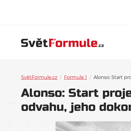
SvětFormule.cz
/
Formule 1
/
Alonso: Start p
Alonso: Start proj
odvahu, jeho doko