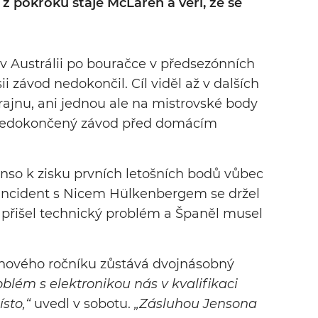
 pokroku stáje McLaren a věří, že se
 Austrálii po bouračce v předsezónních
ii závod nedokončil. Cíl viděl až v dalších
ajnu, ani jednou ale na mistrovské body
 nedokončený závod před domácím
so k zisku prvních letošních bodů vůbec
za incident s Nicem Hülkenbergem se držel
e přišel technický problém a Španěl musel
 nového ročníku zůstává dvojnásobný
oblém s elektronikou nás v kvalifikaci
sto,“
uvedl v sobotu.
„Zásluhou Jensona