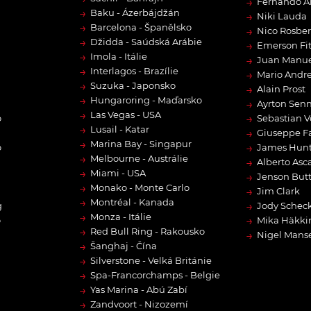
→
Fernando A
→
Baku - Ázerbájdžán
→
Niki Lauda
→
Barcelona - Španělsko
→
Nico Rosbe
→
Džidda - Saúdská Arábie
→
Emerson Fit
→
Imola - Itálie
→
Juan Manue
→
Interlagos - Brazílie
→
Mario Andre
→
Suzuka - Japonsko
→
Alain Prost
→
Hungaroring - Maďarsko
→
Ayrton Sen
→
Las Vegas - USA
→
o
Sebastian V
→
Lusail - Katar
→
Giuseppe F
→
Marina Bay - Singapur
→
o
James Hun
→
Melbourne - Austrálie
→
Alberto Asca
→
Miami - USA
→
Jenson But
→
Monako - Monte Carlo
→
Jim Clark
→
Montréal - Kanada
→
g
Jody Scheck
→
Monza - Itálie
→
o
Mika Häkki
→
Red Bull Ring - Rakousko
→
Nigel Manse
→
Šanghaj - Čína
→
Silverstone - Velká Británie
→
Spa-Francorchamps - Belgie
→
Yas Marina - Abú Zabí
→
Zandvoort - Nizozemí