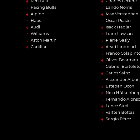
→
→
Red Bull
Charles Leclerc
→
→
Racing Bulls
Lando Norris
→
→
Alpine
Max Verstappen
→
→
Haas
Oscar Piastri
→
→
Audi
Isack Hadjar
→
→
Williams
Liam Lawson
→
→
Aston Martin
Pierre Gasly
→
→
Cadillac
Arvid Lindblad
→
Franco Colapint
→
Oliver Bearman
→
Gabriel Bortolet
→
Carlos Sainz
→
Alexander Albon
→
Esteban Ocon
→
Nico Hülkenber
→
Fernando Alons
→
Lance Stroll
→
Valtteri Bottas
→
Sergio Pérez