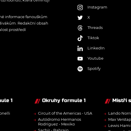
rozhodnutí, která ovlivňují
Instagram
řené informace fanouškům
X
 divákům. Redakční obsah
Threads
lost prostředí
Tiktok
LinkedIn
Youtube
Spotify
ule 1
Okruhy formule 1
Mistři 
→
→
onelli
Circuit of the Americas - USA
Lando Norri
→
→
Autódromo Hermanos
Max Versta
Rodríguez - Mexiko
→
Lewis Hami
→
Sachír - Bahrajn