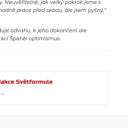
 Neuvěřitelné, jak velký pokrok jsme s
odně práce před sebou, ale jsem pyšný,“
duje odvahu, k jeho dokončení ale
rácí Španěl optimismus.
akce Světformule
 →