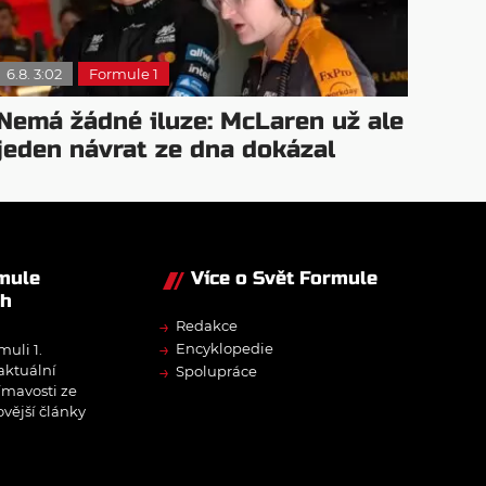
6.8. 3:02
Formule 1
Nemá žádné iluze: McLaren už ale
jeden návrat ze dna dokázal
rmule
Více o Svět Formule
ch
→
Redakce
→
Encyklopedie
muli 1.
→
 aktuální
Spolupráce
ímavosti ze
ovější články