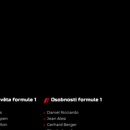
světa formule 1
Osobnosti formule 1
→
s
Daniel Ricciardo
→
ppen
Jean Alesi
→
lton
Gerhard Berger