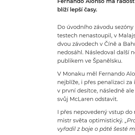
Fernando Alonso má radost z
blíží lepší časy.
Do úvodního závodu sezóny v
testech nenastoupil, v Malajs
dvou závodech v Číně a Bahr
nedosáhl. Následoval další
publikem ve Španělsku.
V Monaku měl Fernando Alon
nejblíže, i přes penalizaci 
v první desítce, následně al
svůj McLaren odstavit.
I přes nepovedený vstup do
mistr světa optimistický.
„Pr
vyřadil z boje o páté šesté mí