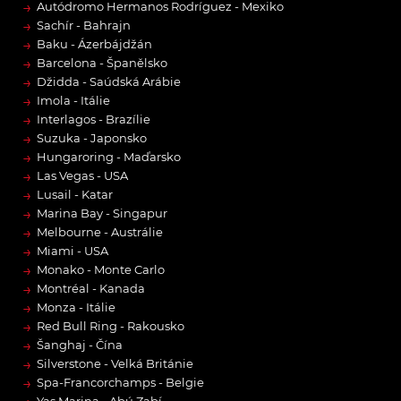
→
Autódromo Hermanos Rodríguez - Mexiko
→
Sachír - Bahrajn
→
Baku - Ázerbájdžán
→
Barcelona - Španělsko
→
Džidda - Saúdská Arábie
→
Imola - Itálie
→
Interlagos - Brazílie
→
Suzuka - Japonsko
→
Hungaroring - Maďarsko
→
Las Vegas - USA
→
Lusail - Katar
→
Marina Bay - Singapur
→
Melbourne - Austrálie
→
Miami - USA
→
Monako - Monte Carlo
→
Montréal - Kanada
→
Monza - Itálie
→
Red Bull Ring - Rakousko
→
Šanghaj - Čína
→
Silverstone - Velká Británie
→
Spa-Francorchamps - Belgie