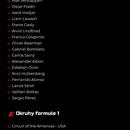
→
Max Verstappen
→
Oscar Piastri
→
Isack Hadjar
→
Liam Lawson
→
Pierre Gasly
→
Arvid Lindblad
→
Franco Colapinto
→
Oliver Bearman
→
Gabriel Bortoleto
→
Carlos Sainz
→
Alexander Albon
→
Esteban Ocon
→
Nico Hülkenberg
→
Fernando Alonso
→
Lance Stroll
→
Valtteri Bottas
→
Sergio Pérez
Okruhy formule 1
→
Circuit of the Americas - USA