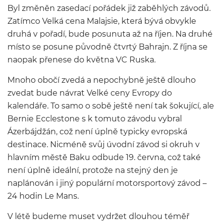
Byl změněn zasedací pořádek již zaběhlých závodů.
Zatímco Velká cena Malajsie, která bývá obvykle
druhá v pořadí, bude posunuta až na říjen. Na druhé
místo se posune původně čtvrtý Bahrajn. Z října se
naopak přenese do května VC Ruska.
Mnoho obočí zvedá a nepochybně ještě dlouho
zvedat bude návrat Velké ceny Evropy do
kalendáře. To samo o sobě ještě není tak šokující, ale
Bernie Ecclestone s k tomuto závodu vybral
Ázerbájdžán, což není úplně typicky evropská
destinace. Nicméně svůj úvodní závod si okruh v
hlavním městě Baku odbude 19. června, což také
není úplně ideální, protože na stejný den je
naplánován i jiný populární motorsportový závod –
24 hodin Le Mans.
V létě budeme muset vydržet dlouhou téměř