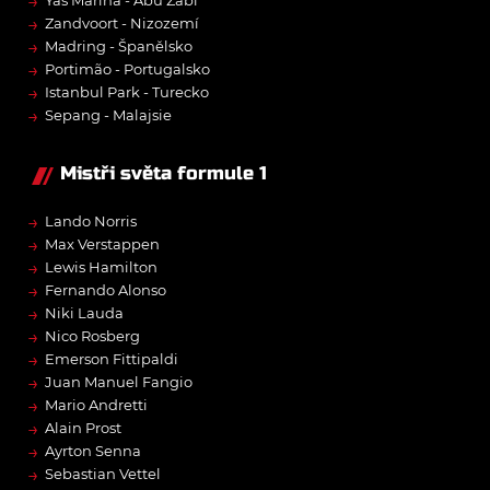
→
Yas Marina - Abú Zabí
→
Zandvoort - Nizozemí
→
Madring - Španělsko
→
Portimão - Portugalsko
→
Istanbul Park - Turecko
→
Sepang - Malajsie
Mistři světa formule 1
→
Lando Norris
→
Max Verstappen
→
Lewis Hamilton
→
Fernando Alonso
→
Niki Lauda
→
Nico Rosberg
→
Emerson Fittipaldi
→
Juan Manuel Fangio
→
Mario Andretti
→
Alain Prost
→
Ayrton Senna
→
Sebastian Vettel