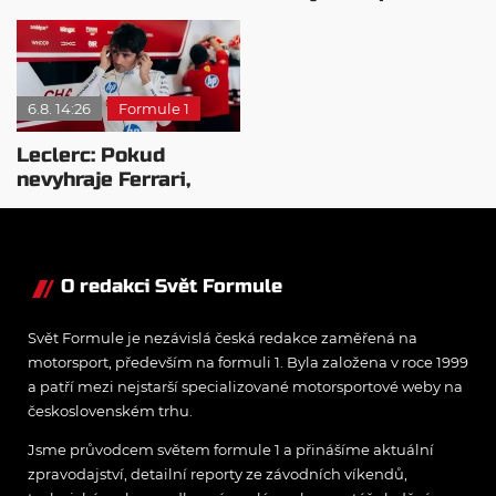
nejvyšší plat?
syna: Brazilec
vychvaluje lídra
6.8. 14:26
Formule 1
Leclerc: Pokud
nevyhraje Ferrari,
přeji titul
Antonellimu
O redakci Svět Formule
Svět Formule je nezávislá česká redakce zaměřená na
motorsport, především na formuli 1. Byla založena v roce 1999
a patří mezi nejstarší specializované motorsportové weby na
československém trhu.
Jsme průvodcem světem formule 1 a přinášíme aktuální
zpravodajství, detailní reporty ze závodních víkendů,