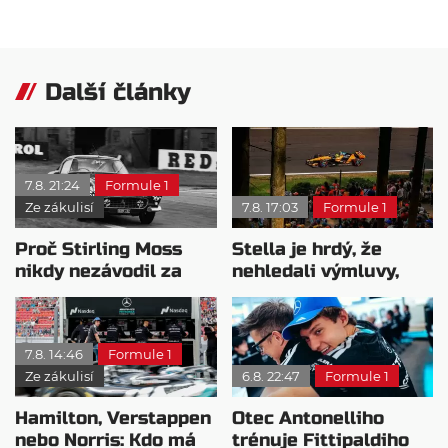
Další články
7.8. 21:24
Formule 1
Ze zákulisí
7.8. 17:03
Formule 1
Proč Stirling Moss
Stella je hrdý, že
nikdy nezávodil za
nehledali výmluvy,
Ferrariho
proč nedokážou
bojovat o titul
7.8. 14:46
Formule 1
Ze zákulisí
6.8. 22:47
Formule 1
Hamilton, Verstappen
Otec Antonelliho
nebo Norris: Kdo má
trénuje Fittipaldiho