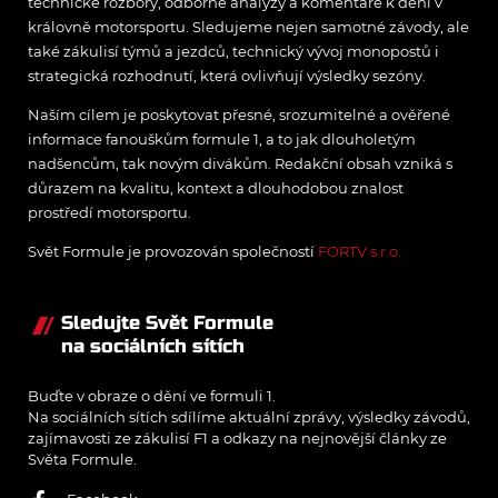
technické rozbory, odborné analýzy a komentáře k dění v
královně motorsportu. Sledujeme nejen samotné závody, ale
také zákulisí týmů a jezdců, technický vývoj monopostů i
strategická rozhodnutí, která ovlivňují výsledky sezóny.
Naším cílem je poskytovat přesné, srozumitelné a ověřené
informace fanouškům formule 1, a to jak dlouholetým
nadšencům, tak novým divákům. Redakční obsah vzniká s
důrazem na kvalitu, kontext a dlouhodobou znalost
prostředí motorsportu.
Svět Formule je provozován společností
FORTV s.r.o.
Sledujte Svět Formule
na sociálních sítích
Buďte v obraze o dění ve formuli 1.
Na sociálních sítích sdílíme aktuální zprávy, výsledky závodů,
zajímavosti ze zákulisí F1 a odkazy na nejnovější články ze
Světa Formule.