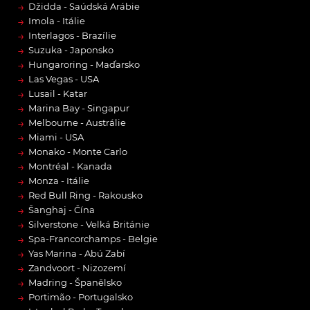
→
Džidda - Saúdská Arábie
→
Imola - Itálie
→
Interlagos - Brazílie
→
Suzuka - Japonsko
→
Hungaroring - Maďarsko
→
Las Vegas - USA
→
Lusail - Katar
→
Marina Bay - Singapur
→
Melbourne - Austrálie
→
Miami - USA
→
Monako - Monte Carlo
→
Montréal - Kanada
→
Monza - Itálie
→
Red Bull Ring - Rakousko
→
Šanghaj - Čína
→
Silverstone - Velká Británie
→
Spa-Francorchamps - Belgie
→
Yas Marina - Abú Zabí
→
Zandvoort - Nizozemí
→
Madring - Španělsko
→
Portimão - Portugalsko