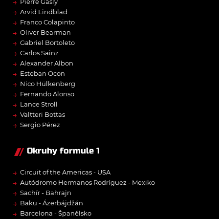
→
Pierre Gasly
→
Arvid Lindblad
→
Franco Colapinto
→
Oliver Bearman
→
Gabriel Bortoleto
→
Carlos Sainz
→
Alexander Albon
→
Esteban Ocon
→
Nico Hülkenberg
→
Fernando Alonso
→
Lance Stroll
→
Valtteri Bottas
→
Sergio Pérez
Okruhy formule 1
→
Circuit of the Americas - USA
→
Autódromo Hermanos Rodríguez - Mexiko
→
Sachír - Bahrajn
→
Baku - Ázerbájdžán
→
Barcelona - Španělsko