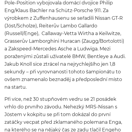
Pole-Position vybojovala domácí dvojice Philip
Eng/Klaus Bachler na Schütz-Porsche 911. Za
výrobkem z Zuffenhausenu se seřadili Nissan GT-R
(Jöst/Scholze), Reiterův Lambo Gallardo
(Russell/Enge), Callaway-Vetta Wirtha a Keilwitze,
Grasserův Lamborghini Huracan (Zaugg/Bortolotti)
a Zakspeed-Mercedes Asche a Ludwiga. Mezi
poraženými zůstali uživatelé BMW, Bentleye a Audi.
Jakub Knoll sice ztrácel na nejrychlejšího jen 1,8
sekundy – při vyrovnanosti tohoto šampionátu to
ovšem znamenalo beznaděj a předposlední místo
na startu.
Při více, než 30 stupňovém vedru se 21 posádek
vrhlo do prvního závodu. Nehezký MRS-Nissan s
Jöstem v kokpitu se při tom dokázal do první
zatáčky vecpat před zklamaného polemana Enga,
na kterého se na nějaký čas ze zadu tlačil Engeho