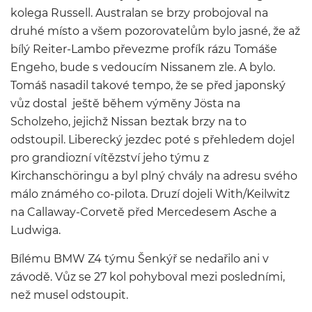
kolega Russell. Australan se brzy probojoval na
druhé místo a všem pozorovatelům bylo jasné, že až
bílý Reiter-Lambo převezme profík rázu Tomáše
Engeho, bude s vedoucím Nissanem zle. A bylo.
Tomáš nasadil takové tempo, že se před japonský
vůz dostal ještě během výměny Jösta na
Scholzeho, jejichž Nissan beztak brzy na to
odstoupil. Liberecký jezdec poté s přehledem dojel
pro grandiozní vítězství jeho týmu z
Kirchanschöringu a byl plný chvály na adresu svého
málo známého co-pilota. Druzí dojeli With/Keilwitz
na Callaway-Corvetě před Mercedesem Asche a
Ludwiga.
Bílému BMW Z4 týmu Šenkýř se nedařilo ani v
závodě. Vůz se 27 kol pohyboval mezi posledními,
než musel odstoupit.