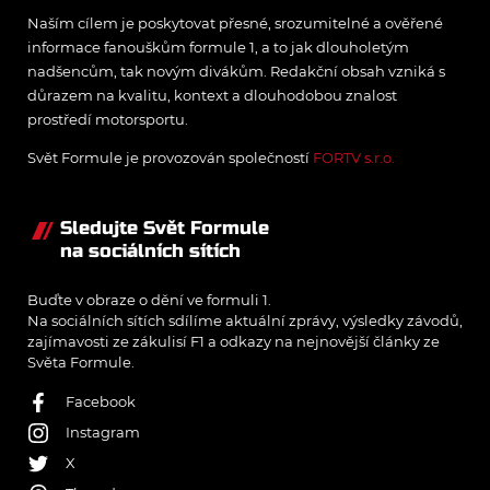
Naším cílem je poskytovat přesné, srozumitelné a ověřené
informace fanouškům formule 1, a to jak dlouholetým
nadšencům, tak novým divákům. Redakční obsah vzniká s
důrazem na kvalitu, kontext a dlouhodobou znalost
prostředí motorsportu.
Svět Formule je provozován společností
FORTV s.r.o.
Sledujte Svět Formule
na sociálních sítích
Buďte v obraze o dění ve formuli 1.
Na sociálních sítích sdílíme aktuální zprávy, výsledky závodů,
zajímavosti ze zákulisí F1 a odkazy na nejnovější články ze
Světa Formule.
Facebook
Instagram
X