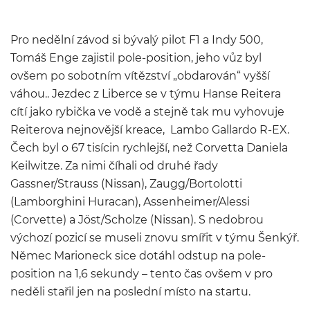
Pro nedělní závod si bývalý pilot F1 a Indy 500,
Tomáš Enge zajistil pole-position, jeho vůz byl
ovšem po sobotním vítězství „obdarován“ vyšší
váhou.. Jezdec z Liberce se v týmu Hanse Reitera
cítí jako rybička ve vodě a stejně tak mu vyhovuje
Reiterova nejnovější kreace, Lambo Gallardo R-EX.
Čech byl o 67 tisícin rychlejší, než Corvetta Daniela
Keilwitze. Za nimi číhali od druhé řady
Gassner/Strauss (Nissan), Zaugg/Bortolotti
(Lamborghini Huracan), Assenheimer/Alessi
(Corvette) a Jöst/Scholze (Nissan). S nedobrou
výchozí pozicí se museli znovu smířit v týmu Šenkýř.
Němec Marioneck sice dotáhl odstup na pole-
position na 1,6 sekundy – tento čas ovšem v pro
neděli stařil jen na poslední místo na startu.