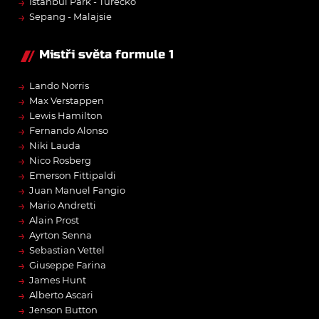
→
Istanbul Park - Turecko
→
Sepang - Malajsie
Mistři světa formule 1
→
Lando Norris
→
Max Verstappen
→
Lewis Hamilton
→
Fernando Alonso
→
Niki Lauda
→
Nico Rosberg
→
Emerson Fittipaldi
→
Juan Manuel Fangio
→
Mario Andretti
→
Alain Prost
→
Ayrton Senna
→
Sebastian Vettel
→
Giuseppe Farina
→
James Hunt
→
Alberto Ascari
→
Jenson Button