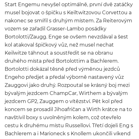
Start Engemu nevyšel optimálně, první dvě zatáčky
musel bojovat o špičku s Keiltwitzovou Corvettou a
nakonec se smířil s druhým místem. Za Reiterovým
vozem se zařadil Grasser-Lambo posádky
Bortolotti/Zaugg. Enge se ovšem nevzdával a šest
kol atakoval špičkový vůz, než musel nechat
Keilwitze táhnout a soustředit se na obranu
druhého místa před Bortolottim a Bachlerem.
Bortolotti dokázal těsně před výměnou jezdců
Engeho předjet a předal výborně nastavený vůz
Zauggovi jako druhý. Rozpoutal se krásný boj mezi
bývalým jezdcem ChampCar, Wirthem a bývalým
jezdcem GP2, Zauggem o vítězství. Pět kol před
koncem se prosadil Jihoafričan a Wirth krátce na to
navštívil boxy s uvolněným kolem, což otevřelo
cestu k druhému místu Russellovi. Třetí dojeli Eng s
Bachlerem a i Marioneck s Knollem ukončili víkend