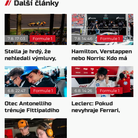
Další články
7.8. 17:03
Formule 1
7.8. 14:46
Formule 1
Stella je hrdý, že
Hamilton, Verstappen
nehledali výmluvy,
nebo Norris: Kdo má
proč nedokážou
nejvyšší plat?
bojovat o titul
6.8. 22:47
Formule 1
6.8. 14:26
Formule 1
Otec Antonelliho
Leclerc: Pokud
trénuje Fittipaldiho
nevyhraje Ferrari,
syna: Brazilec
přeji titul
vychvaluje lídra
Antonellimu