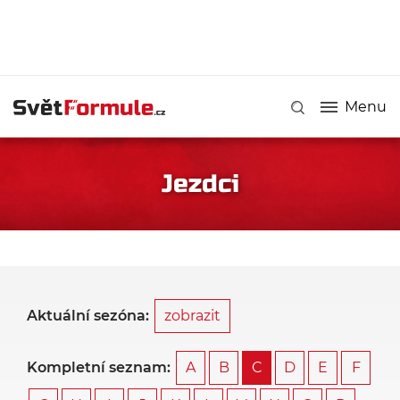
Menu
Jezdci
Aktuální sezóna:
zobrazit
Kompletní seznam:
A
B
C
D
E
F