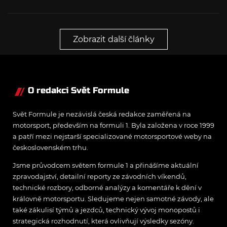
Karhan triumfoval,
Madridu: Bylo to
Elia Weiss slavil
staveniště
hattrick
Zobrazit další články
O redakci Svět Formule
Svět Formule je nezávislá česká redakce zaměřená na
motorsport, především na formuli 1. Byla založena v roce 1999
a patří mezi nejstarší specializované motorsportové weby na
československém trhu.
Jsme průvodcem světem formule 1 a přinášíme aktuální
zpravodajství, detailní reporty ze závodních víkendů,
technické rozbory, odborné analýzy a komentáře k dění v
královně motorsportu. Sledujeme nejen samotné závody, ale
také zákulisí týmů a jezdců, technický vývoj monopostů i
strategická rozhodnutí, která ovlivňují výsledky sezóny.