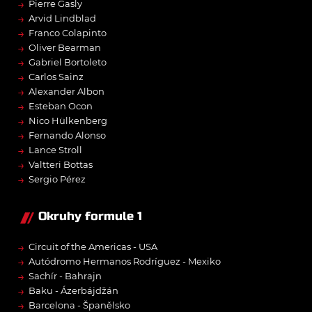
→
Pierre Gasly
→
Arvid Lindblad
→
Franco Colapinto
→
Oliver Bearman
→
Gabriel Bortoleto
→
Carlos Sainz
→
Alexander Albon
→
Esteban Ocon
→
Nico Hülkenberg
→
Fernando Alonso
→
Lance Stroll
→
Valtteri Bottas
→
Sergio Pérez
Okruhy formule 1
→
Circuit of the Americas - USA
→
Autódromo Hermanos Rodríguez - Mexiko
→
Sachír - Bahrajn
→
Baku - Ázerbájdžán
→
Barcelona - Španělsko