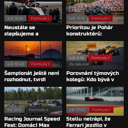
Ecclestone
4.8. 16:54
Formule 1
4.8. 15:13
Formule 1
Neustále se
Prioritou je Pohár
zlepšujeme a
konstruktérů:
rosteme, chválí Audi
Mercedesu je jedno,
McNish
kdo zvítězí
4.8. 6:58
Formule 1
4.8. 10:43
Formule 1
Ze zákulisí
Šampionát ještě není
Porovnání týmových
rozhodnut, tvrdí
kolegů: Kdo bývá v
Brundle
sobotu nejrychlejší?
3.8. 21:51
Formule 4
3.8. 17:02
Formule 1
Racing Journal Speed
Stellu netrápí, že
Fest: Domácí Max
Ferrari jezdilo v