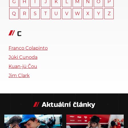
G
H
I
J
K
L
M
N
O
P
Q
R
S
T
U
V
W
X
Y
Z
C
Franco Colapinto
Júki Cunoda
Kuan-jü Čou
Jim Clark
Aktuální články