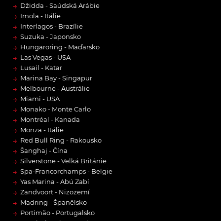
→
Džidda - Saúdská Arábie
→
Imola - Itálie
→
Interlagos - Brazílie
→
Suzuka - Japonsko
→
Hungaroring - Maďarsko
→
Las Vegas - USA
→
Lusail - Katar
→
Marina Bay - Singapur
→
Melbourne - Austrálie
→
Miami - USA
→
Monako - Monte Carlo
→
Montréal - Kanada
→
Monza - Itálie
→
Red Bull Ring - Rakousko
→
Šanghaj - Čína
→
Silverstone - Velká Británie
→
Spa-Francorchamps - Belgie
→
Yas Marina - Abú Zabí
→
Zandvoort - Nizozemí
→
Madring - Španělsko
→
Portimão - Portugalsko