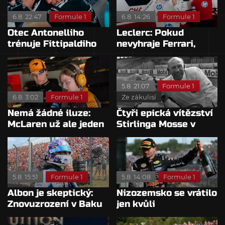
6.8. 22:47
Formule 1
6.8. 14:26
Formule 1
Otec Antonelliho
Leclerc: Pokud
trénuje Fittipaldiho
nevyhraje Ferrari,
syna: Brazilec
přeji titul
vychvaluje lídra
Antonellimu
5.8. 21:07
Formule 1
6.8. 3:02
Formule 1
Ze zákulisí
Nemá žádné iluze:
Čtyři epická vítězství
McLaren už ale jeden
Stirlinga Mosse v
návrat ze dna dokázal
motorsportu
5.8. 15:51
Formule 1
5.8. 14:08
Formule 1
Albon je skeptický:
Nizozemsko se vrátilo
Znovuzrození v Baku
jen kvůli
nepovažuje za reálne
Verstappenovi, říká