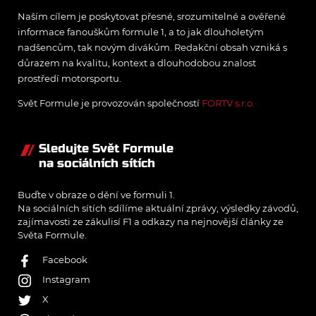
Naším cílem je poskytovat přesné, srozumitelné a ověřené
informace fanouškům formule 1, a to jak dlouholetým
nadšencům, tak novým divákům. Redakční obsah vzniká s
důrazem na kvalitu, kontext a dlouhodobou znalost
prostředí motorsportu.
Svět Formule je provozován společností
FORTV s.r.o.
Sledujte Svět Formule
na sociálních sítích
Buďte v obraze o dění ve formuli 1.
Na sociálních sítích sdílíme aktuální zprávy, výsledky závodů,
zajímavosti ze zákulisí F1 a odkazy na nejnovější články ze
Světa Formule.
Facebook
Instagram
X