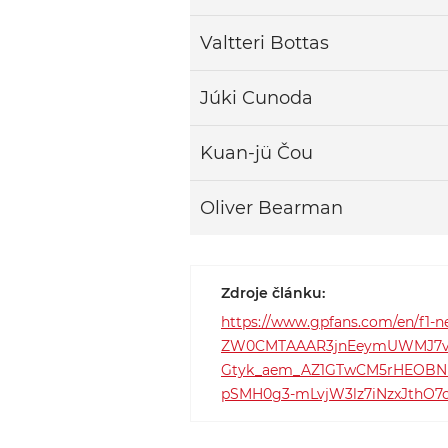
Valtteri Bottas
Júki Cunoda
Kuan-jü Čou
Oliver Bearman
Zdroje článku:
https://www.gpfans.com/en/f1-n
ZW0CMTAAAR3jnEeymUWMJ7v0
Gtyk_aem_AZ1GTwCM5rHEOBNb9
pSMH0g3-mLvjW3lz7iNzxJthO