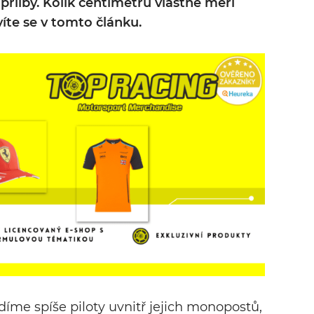
 přilby. Kolik centimetrů vlastně měří
íte se v tomto článku.
íme spíše piloty uvnitř jejich monopostů,