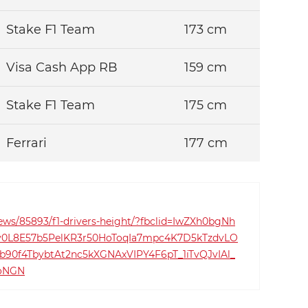
Stake F1 Team
173 cm
Visa Cash App RB
159 cm
Stake F1 Team
175 cm
Ferrari
177 cm
ews/85893/f1-drivers-height/?fbclid=IwZXh0bgNh
L8E57b5PelKR3r50HoToqIa7mpc4K7D5kTzdvLO
0f4TbybtAt2nc5kXGNAxVIPY4F6pT_1iTvQJvIAl_
7oNGN