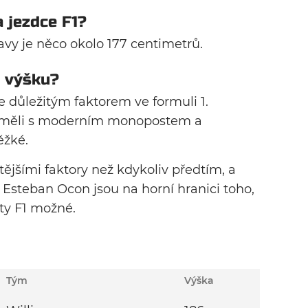
 jezdce F1?
avy je něco okolo 177 centimetrů.
u výšku?
e důležitým faktorem ve formuli 1.
to měli s moderním monopostem a
ěžké.
itějšími faktory než kdykoliv předtím, a
a Esteban Ocon jsou na horní hranici toho,
ty F1 možné.
Tým
Výška