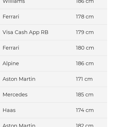
Williams
186 cm
Ferrari
178 cm
Visa Cash App RB
179 cm
Ferrari
180 cm
Alpine
186 cm
Aston Martin
171 cm
Mercedes
185 cm
Haas
174 cm
Aston Martin
182 cm