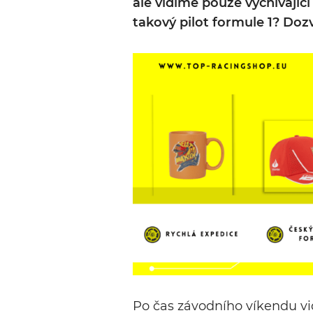
ale vidíme pouze vyčnívající
takový pilot formule 1? Dozv
Po čas závodního víkendu vid