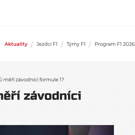
Aktuality
Jezdci F1
Týmy F1
Program F1 2026
ů měří závodníci formule 1?
ěří závodníci