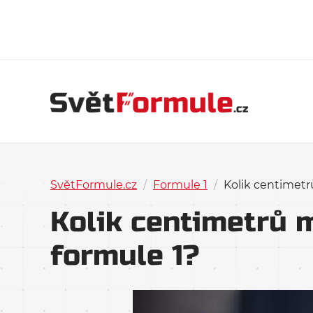
SvětFormule.cz
/
Formule 1
/
Kolik centimetr
Kolik centimetrů m
formule 1?