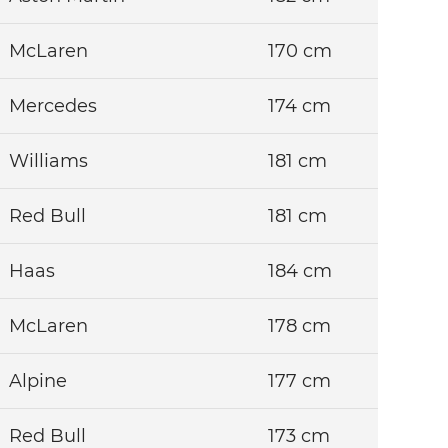
McLaren
170 cm
Mercedes
174 cm
Williams
181 cm
Red Bull
181 cm
Haas
184 cm
McLaren
178 cm
Alpine
177 cm
Red Bull
173 cm