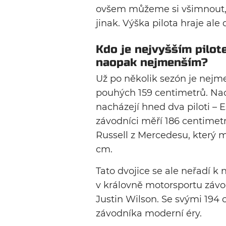
ovšem můžeme si všimnout, 
jinak. Výška pilota hraje ale
Kdo je nejvyšším pilot
naopak nejmenším?
Už po několik sezón je nejm
pouhých 159 centimetrů. Na
nacházejí hned dva piloti –
závodníci měří 186 centimetr
Russell z Mercedesu, který m
cm.
Tato dvojice se ale neřadí k
v královně motorsportu závod
Justin Wilson. Se svými 194 
závodníka moderní éry.