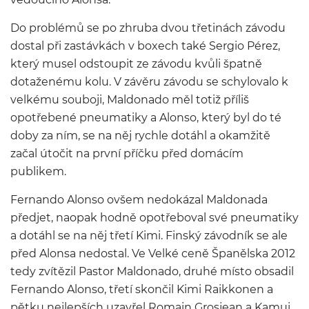
Do problémů se po zhruba dvou třetinách závodu
dostal při zastávkách v boxech také Sergio Pérez,
který musel odstoupit ze závodu kvůli špatně
dotaženému kolu. V závěru závodu se schylovalo k
velkému souboji, Maldonado měl totiž příliš
opotřebené pneumatiky a Alonso, který byl do té
doby za ním, se na něj rychle dotáhl a okamžitě
začal útočit na první příčku před domácím
publikem.
Fernando Alonso ovšem nedokázal Maldonada
předjet, naopak hodně opotřeboval své pneumatiky
a dotáhl se na něj třetí Kimi. Finský závodník se ale
před Alonsa nedostal. Ve Velké ceně Španělska 2012
tedy zvítězil Pastor Maldonado, druhé místo obsadil
Fernando Alonso, třetí skončil Kimi Raikkonen a
pětku nejlepších uzavřel Romain Grosjean a Kamui