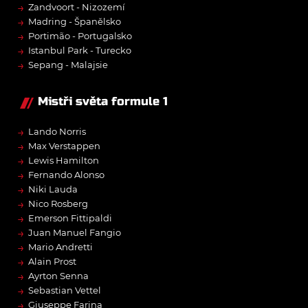
→
Zandvoort - Nizozemí
→
Madring - Španělsko
→
Portimão - Portugalsko
→
Istanbul Park - Turecko
→
Sepang - Malajsie
Mistři světa formule 1
→
Lando Norris
→
Max Verstappen
→
Lewis Hamilton
→
Fernando Alonso
→
Niki Lauda
→
Nico Rosberg
→
Emerson Fittipaldi
→
Juan Manuel Fangio
→
Mario Andretti
→
Alain Prost
→
Ayrton Senna
→
Sebastian Vettel
→
Giuseppe Farina