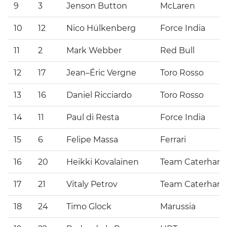
9
3
Jenson Button
McLaren
10
12
Nico Hülkenberg
Force India
11
2
Mark Webber
Red Bull
12
17
Jean–Éric Vergne
Toro Rosso
13
16
Daniel Ricciardo
Toro Rosso
14
11
Paul di Resta
Force India
15
6
Felipe Massa
Ferrari
16
20
Heikki Kovalainen
Team Caterham
17
21
Vitaly Petrov
Team Caterham
18
24
Timo Glock
Marussia