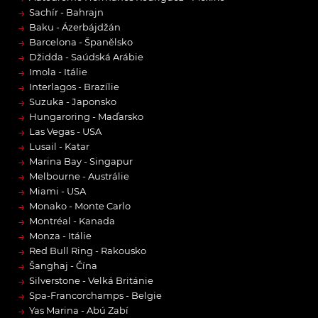
→
Sachír - Bahrajn
→
Baku - Ázerbájdžán
→
Barcelona - Španělsko
→
Džidda - Saúdská Arábie
→
Imola - Itálie
→
Interlagos - Brazílie
→
Suzuka - Japonsko
→
Hungaroring - Maďarsko
→
Las Vegas - USA
→
Lusail - Katar
→
Marina Bay - Singapur
→
Melbourne - Austrálie
→
Miami - USA
→
Monako - Monte Carlo
→
Montréal - Kanada
→
Monza - Itálie
→
Red Bull Ring - Rakousko
→
Šanghaj - Čína
→
Silverstone - Velká Británie
→
Spa-Francorchamps - Belgie
→
Yas Marina - Abú Zabí