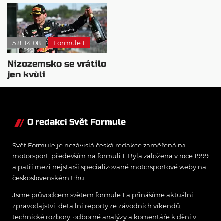
motorsportu
nepovažuje za reálne
5.8. 14:08
Formule 1
Nizozemsko se vrátilo
jen kvůli
Verstappenovi, říká
Ecclestone
O redakci Svět Formule
Svět Formule je nezávislá česká redakce zaměřená na
motorsport, především na formuli 1. Byla založena v roce 1999
a patří mezi nejstarší specializované motorsportové weby na
československém trhu.
Jsme průvodcem světem formule 1 a přinášíme aktuální
zpravodajství, detailní reporty ze závodních víkendů,
technické rozbory, odborné analýzy a komentáře k dění v