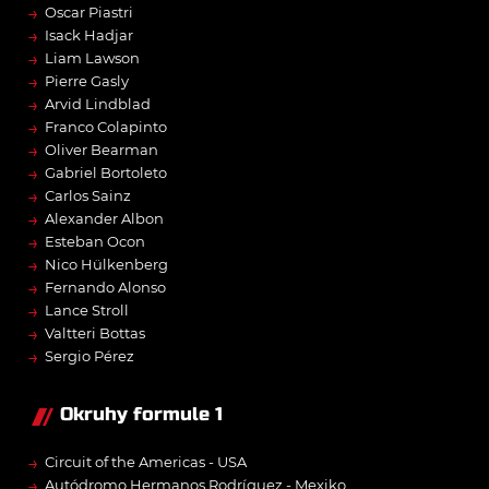
→
Oscar Piastri
→
Isack Hadjar
→
Liam Lawson
→
Pierre Gasly
→
Arvid Lindblad
→
Franco Colapinto
→
Oliver Bearman
→
Gabriel Bortoleto
→
Carlos Sainz
→
Alexander Albon
→
Esteban Ocon
→
Nico Hülkenberg
→
Fernando Alonso
→
Lance Stroll
→
Valtteri Bottas
→
Sergio Pérez
Okruhy formule 1
→
Circuit of the Americas - USA
→
Autódromo Hermanos Rodríguez - Mexiko