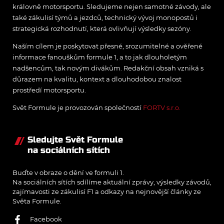
královně motorsportu. Sledujeme nejen samotné závody, ale
také zákulisí týmů a jezdců, technický vývoj monopostů i
strategická rozhodnutí, která ovlivňují výsledky sezóny.
Naším cílem je poskytovat přesné, srozumitelné a ověřené
informace fanouškům formule 1, a to jak dlouholetým
nadšencům, tak novým divákům. Redakční obsah vzniká s
důrazem na kvalitu, kontext a dlouhodobou znalost
prostředí motorsportu.
Svět Formule je provozován společností
FORTV s.r.o.
Sledujte Svět Formule
na sociálních sítích
Buďte v obraze o dění ve formuli 1.
Na sociálních sítích sdílíme aktuální zprávy, výsledky závodů,
zajímavosti ze zákulisí F1 a odkazy na nejnovější články ze
Světa Formule.
Facebook