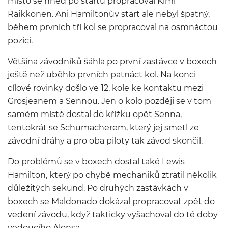
místo se hned po startu propracoval Kimi
Räikkönen. Ani Hamiltonův start ale nebyl špatný,
během prvních tří kol se propracoval na osmnáctou
pozici.
Většina závodníků šáhla po první zastávce v boxech
ještě než uběhlo prvních patnáct kol. Na konci
cílové rovinky došlo ve 12. kole ke kontaktu mezi
Grosjeanem a Sennou. Jen o kolo později se v tom
samém místě dostal do křížku opět Senna,
tentokrát se Schumacherem, který jej smetl ze
závodní dráhy a pro oba piloty tak závod skončil.
Do problémů se v boxech dostal také Lewis
Hamilton, který po chybě mechaniků ztratil několik
důležitých sekund. Po druhých zastávkách v
boxech se Maldonado dokázal propracovat zpět do
vedení závodu, když takticky vyšachoval do té doby
vedoucího Alonsa.