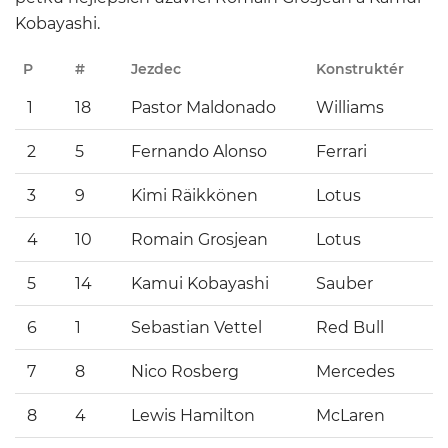
Kobayashi.
P
#
Jezdec
Konstruktér
1
18
Pastor Maldonado
Williams
2
5
Fernando Alonso
Ferrari
3
9
Kimi Räikkönen
Lotus
4
10
Romain Grosjean
Lotus
5
14
Kamui Kobayashi
Sauber
6
1
Sebastian Vettel
Red Bull
7
8
Nico Rosberg
Mercedes
8
4
Lewis Hamilton
McLaren