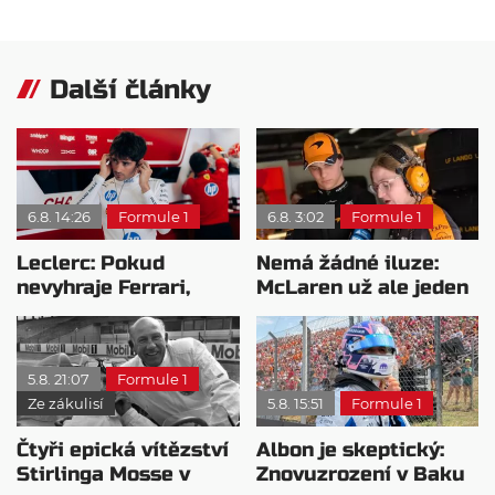
Další články
6.8. 14:26
Formule 1
6.8. 3:02
Formule 1
Leclerc: Pokud
Nemá žádné iluze:
nevyhraje Ferrari,
McLaren už ale jeden
přeji titul
návrat ze dna dokázal
Antonellimu
5.8. 21:07
Formule 1
Ze zákulisí
5.8. 15:51
Formule 1
Čtyři epická vítězství
Albon je skeptický:
Stirlinga Mosse v
Znovuzrození v Baku