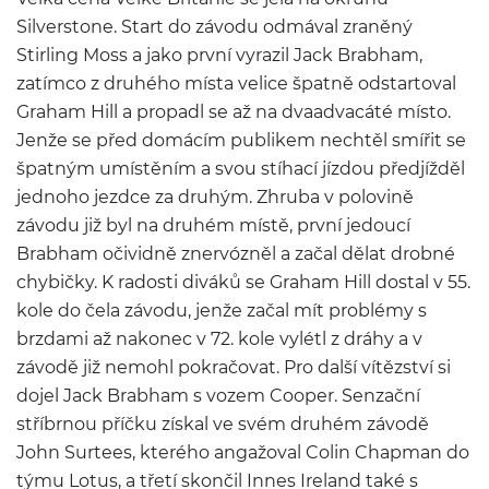
Silverstone. Start do závodu odmával zraněný
Stirling Moss a jako první vyrazil Jack Brabham,
zatímco z druhého místa velice špatně odstartoval
Graham Hill a propadl se až na dvaadvacáté místo.
Jenže se před domácím publikem nechtěl smířit se
špatným umístěním a svou stíhací jízdou předjížděl
jednoho jezdce za druhým. Zhruba v polovině
závodu již byl na druhém místě, první jedoucí
Brabham očividně znervózněl a začal dělat drobné
chybičky. K radosti diváků se Graham Hill dostal v 55.
kole do čela závodu, jenže začal mít problémy s
brzdami až nakonec v 72. kole vylétl z dráhy a v
závodě již nemohl pokračovat. Pro další vítězství si
dojel Jack Brabham s vozem Cooper. Senzační
stříbrnou příčku získal ve svém druhém závodě
John Surtees, kterého angažoval Colin Chapman do
týmu Lotus, a třetí skončil Innes Ireland také s