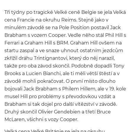
Tři týdny po tragické Velké ceně Belgie se jela Velká
cena Francie na okruhu Reims. Stejně jako v
minulém závodě se na Pole Position postavil Jack
Brabham s vozem Cooper. Vedle něho stál Phil Hill s
Ferrari a Graham Hill s BRM. Graham Hill ovšem na
startu zaspal a ve snaze uhnout ostatním jezdcům
zkřížil dráhu Trintignantovi, který do něj narazil,
takže pro oba závod skončil. Podobně dopadli Tony
Brooks a Lucien Bianchi, ale ti měli větší štěstí a v
závodě mohli pokračovat. O první místo dlouho
bojovali Jack Brabham s Philem Hillem, ale v 19. kole
musel Hill pro problémy s převodovkou vzdát a
Brabham si tak dojel pro další vítězství v závodě.
Druhý skončil Olivier Gendebien a třetí Bruce
McLaren, všichni s vozy Cooper.
Velká cena Velké Británie se jela na okruhu