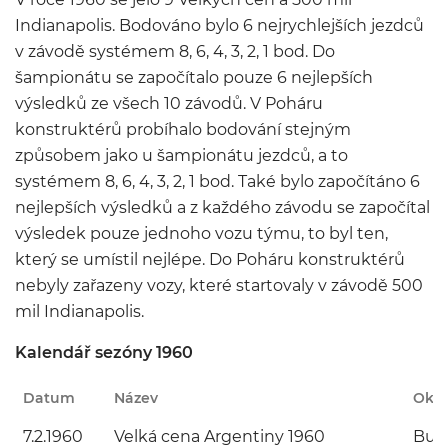
Indianapolis. Bodováno bylo 6 nejrychlejších jezdců
v závodě systémem 8, 6, 4, 3, 2, 1 bod. Do
šampionátu se započítalo pouze 6 nejlepších
výsledků ze všech 10 závodů. V Poháru
konstruktérů probíhalo bodování stejným
způsobem jako u šampionátu jezdců, a to
systémem 8, 6, 4, 3, 2, 1 bod. Také bylo započítáno 6
nejlepších výsledků a z každého závodu se započítal
výsledek pouze jednoho vozu týmu, to byl ten,
který se umístil nejlépe. Do Poháru konstruktérů
nebyly zařazeny vozy, které startovaly v závodě 500
mil Indianapolis.
Kalendář sezóny 1960
Datum
Název
Okr
7.2.1960
Velká cena Argentiny 1960
Buen