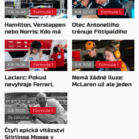
7.8. 14:46
Formule 1
6.8. 22:47
Formule 1
Hamilton, Verstappen
Otec Antonelliho
nebo Norris: Kdo má
trénuje Fittipaldiho
nejvyšší plat?
syna: Brazilec
vychvaluje lídra
6.8. 14:26
Formule 1
6.8. 3:02
Formule 1
Leclerc: Pokud
Nemá žádné iluze:
nevyhraje Ferrari,
McLaren už ale jeden
přeji titul
návrat ze dna dokázal
Antonellimu
5.8. 21:07
Formule 1
Ze zákulisí
Čtyři epická vítězství
Stirlinga Mosse v