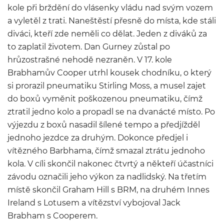
kole při brždění do vlásenky vládu nad svým vozem
a vyletěl z trati. Naneštěstí přesně do místa, kde stáli
diváci, kteří zde neměli co dělat. Jeden z diváků za
to zaplatil životem. Dan Gurney zůstal po
hrůzostrašné nehodě nezraněn. V 17. kole
Brabhamův Cooper utrhl kousek chodníku, o který
si prorazil pneumatiku Stirling Moss, a musel zajet
do boxů vyměnit poškozenou pneumatiku, čímž
ztratil jedno kolo a propadl se na dvanácté místo. Po
výjezdu z boxů nasadil šílené tempo a předjížděl
jednoho jezdce za druhým. Dokonce předjel i
vítězného Barbhama, čímž smazal ztrátu jednoho
kola. V cíli skončil nakonec čtvrtý a někteří účastníci
závodu označili jeho výkon za nadlidský. Na třetím
místě skončil Graham Hill s BRM, na druhém Innes
Ireland s Lotusem a vítězství vybojoval Jack
Brabham s Cooperem.