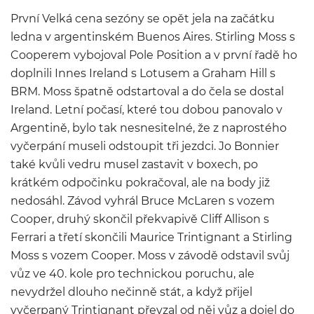
První Velká cena sezóny se opět jela na začátku
ledna v argentinském Buenos Aires. Stirling Moss s
Cooperem vybojoval Pole Position a v první řadě ho
doplnili Innes Ireland s Lotusem a Graham Hill s
BRM. Moss špatně odstartoval a do čela se dostal
Ireland. Letní počasí, které tou dobou panovalo v
Argentině, bylo tak nesnesitelné, že z naprostého
vyčerpání museli odstoupit tři jezdci. Jo Bonnier
také kvůli vedru musel zastavit v boxech, po
krátkém odpočinku pokračoval, ale na body již
nedosáhl. Závod vyhrál Bruce McLaren s vozem
Cooper, druhý skončil překvapivě Cliff Allison s
Ferrari a třetí skončili Maurice Trintignant a Stirling
Moss s vozem Cooper. Moss v závodě odstavil svůj
vůz ve 40. kole pro technickou poruchu, ale
nevydržel dlouho nečinně stát, a když přijel
vyčerpaný Trintignant převzal od něj vůz a dojel do