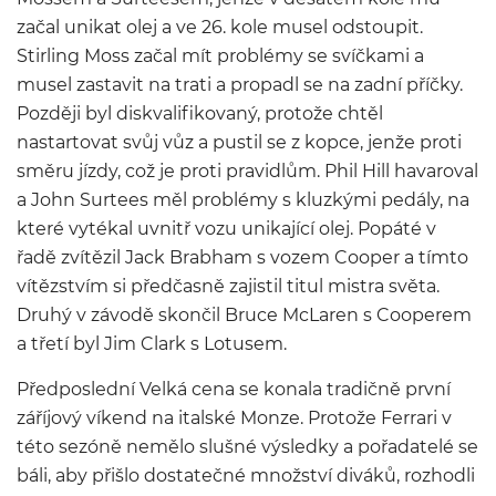
začal unikat olej a ve 26. kole musel odstoupit.
Stirling Moss začal mít problémy se svíčkami a
musel zastavit na trati a propadl se na zadní příčky.
Později byl diskvalifikovaný, protože chtěl
nastartovat svůj vůz a pustil se z kopce, jenže proti
směru jízdy, což je proti pravidlům. Phil Hill havaroval
a John Surtees měl problémy s kluzkými pedály, na
které vytékal uvnitř vozu unikající olej. Popáté v
řadě zvítězil Jack Brabham s vozem Cooper a tímto
vítězstvím si předčasně zajistil titul mistra světa.
Druhý v závodě skončil Bruce McLaren s Cooperem
a třetí byl Jim Clark s Lotusem.
Předposlední Velká cena se konala tradičně první
záříjový víkend na italské Monze. Protože Ferrari v
této sezóně nemělo slušné výsledky a pořadatelé se
báli, aby přišlo dostatečné množství diváků, rozhodli