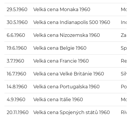
29.5.1960
Velká cena Monaka 1960
Mon
30.5.1960
Velká cena Indianapolis 500 1960
Indi
6.6.1960
Velká cena Nizozemska 1960
Zan
19.6.1960
Velká cena Belgie 1960
Spa
3.7.1960
Velká cena Francie 1960
Rei
16.7.1960
Velká cena Velké Británie 1960
Silv
14.8.1960
Velká cena Portugalska 1960
Por
4.9.1960
Velká cena Itálie 1960
Mon
20.11.1960
Velká cena Spojených států 1960
Rive