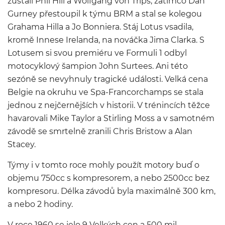
zůstali Phil Hill a Wolfgang von Trips, zatímco Dan
Gurney přestoupil k týmu BRM a stal se kolegou
Grahama Hilla a Jo Bonniera. Stáj Lotus vsadila,
kromě Innese Irelanda, na nováčka Jima Clarka. S
Lotusem si svou premiéru ve Formuli 1 odbyl
motocyklový šampion John Surtees. Ani této
sezóně se nevyhnuly tragické události. Velká cena
Belgie na okruhu ve Spa-Francorchamps se stala
jednou z nejčernějších v historii. V trénincích těžce
havarovali Mike Taylor a Stirling Moss a v samotném
závodě se smrtelně zranili Chris Bristow a Alan
Stacey.
Týmy i v tomto roce mohly použít motory buď o
objemu 750cc s kompresorem, a nebo 2500cc bez
kompresoru. Délka závodů byla maximálně 300 km,
a nebo 2 hodiny.
V roce 1960 se jelo 9 Velkých cen a 500 mil