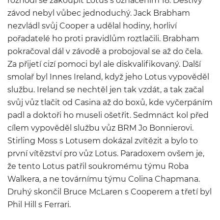
rozhodl se zakoupit Lotus s označením 18. Deštivý
závod nebyl vůbec jednoduchý. Jack Brabham
nezvládl svůj Cooper a udělal hodiny, horliví
pořadatelé ho proti pravidlům roztlačili. Brabham
pokračoval dál v závodě a probojoval se až do čela.
Za přijetí cizí pomoci byl ale diskvalifikovaný. Další
smolař byl Innes Ireland, když jeho Lotus vypověděl
službu. Ireland se nechtěl jen tak vzdát, a tak začal
svůj vůz tlačit od Casina až do boxů, kde vyčerpáním
padl a doktoři ho museli ošetřit. Sedmnáct kol před
cílem vypověděl službu vůz BRM Jo Bonnierovi.
Stirling Moss s Lotusem dokázal zvítězit a bylo to
první vítězství pro vůz Lotus. Paradoxem ovšem je,
že tento Lotus patřil soukromému týmu Roba
Walkera, a ne továrnímu týmu Colina Chapmana.
Druhý skončil Bruce McLaren s Cooperem a třetí byl
Phil Hill s Ferrari.