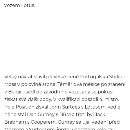
vozem Lotus.
Velký návrat slavil při Velké ceně Portugalska Stirling
Moss v polovině srpna. Téměř dva měsíce po zranění
v Belgii usedl do závodního vozu, aby se pokusil
získat své další body. V kvalifikaci obsadil 4. místo.
Pole Position získal John Surtees s Lotusem, vedle
něho stál Dan Gurney s BRM a třetí byl Jack
Brabham s Cooperem. Gurney se ujal vedení před
Mossem a Surteesem, jenže v desátém kole mu