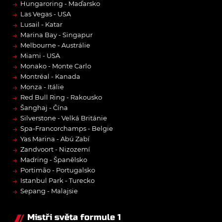
→
Hungaroring - Maďarsko
→
Las Vegas - USA
→
Lusail - Katar
→
Marina Bay - Singapur
→
Melbourne - Austrálie
→
Miami - USA
→
Monako - Monte Carlo
→
Montréal - Kanada
→
Monza - Itálie
→
Red Bull Ring - Rakousko
→
Šanghaj - Čína
→
Silverstone - Velká Británie
→
Spa-Francorchamps - Belgie
→
Yas Marina - Abú Zabí
→
Zandvoort - Nizozemí
→
Madring - Španělsko
→
Portimão - Portugalsko
→
Istanbul Park - Turecko
→
Sepang - Malajsie
Mistři světa formule 1