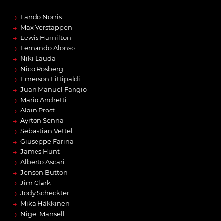
→
Lando Norris
→
Max Verstappen
→
Lewis Hamilton
→
Fernando Alonso
→
Niki Lauda
→
Nico Rosberg
→
Emerson Fittipaldi
→
Juan Manuel Fangio
→
Mario Andretti
→
Alain Prost
→
Ayrton Senna
→
Sebastian Vettel
→
Giuseppe Farina
→
James Hunt
→
Alberto Ascari
→
Jenson Button
→
Jim Clark
→
Jody Scheckter
→
Mika Häkkinen
→
Nigel Mansell