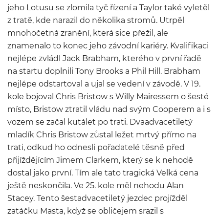
jeho Lotusu se zlomila tyč řízení a Taylor také vyletěl
z tratě, kde narazil do několika stromů. Utrpěl
mnohočetná zranění, která sice přežil, ale
znamenalo to konec jeho závodní kariéry. Kvalifikaci
nejlépe zvládl Jack Brabham, kterého v první řadě
na startu doplnili Tony Brooks a Phil Hill. Brabham
nejlépe odstartoval a ujal se vedení v závodě. V 19.
kole bojoval Chris Bristow s Willy Mairessem o šesté
místo, Bristow ztratil vládu nad svým Cooperem a i s
vozem se začal kutálet po trati. Dvaadvacetiletý
mladík Chris Bristow zůstal ležet mrtvý přímo na
trati, odkud ho odnesli pořadatelé těsně před
přijíždějícím Jimem Clarkem, který se k nehodě
dostal jako první. Tím ale tato tragická Velká cena
ještě neskončila. Ve 25. kole měl nehodu Alan
Stacey. Tento šestadvacetiletý jezdec projížděl
zatáčku Masta, když se obličejem srazil s