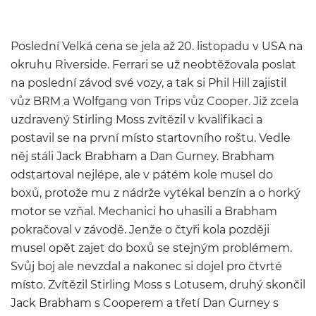
Poslední Velká cena se jela až 20. listopadu v USA na
okruhu Riverside. Ferrari se už neobtěžovala poslat
na poslední závod své vozy, a tak si Phil Hill zajistil
vůz BRM a Wolfgang von Trips vůz Cooper. Již zcela
uzdravený Stirling Moss zvítězil v kvalifikaci a
postavil se na první místo startovního roštu. Vedle
něj stáli Jack Brabham a Dan Gurney. Brabham
odstartoval nejlépe, ale v pátém kole musel do
boxů, protože mu z nádrže vytékal benzín a o horký
motor se vzňal. Mechanici ho uhasili a Brabham
pokračoval v závodě. Jenže o čtyři kola později
musel opět zajet do boxů se stejným problémem.
Svůj boj ale nevzdal a nakonec si dojel pro čtvrté
místo. Zvítězil Stirling Moss s Lotusem, druhý skončil
Jack Brabham s Cooperem a třetí Dan Gurney s