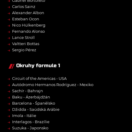
→
Gabriel Bortoleto
→
Carlos Sainz
→
Alexander Albon
→
Esteban Ocon
→
Nico Hülkenberg
→
Fernando Alonso
→
Lance Stroll
→
Valtteri Bottas
→
Sergio Pérez
Okruhy formule 1
→
Circuit of the Americas - USA
→
Autódromo Hermanos Rodríguez - Mexiko
→
Sachír - Bahrajn
→
Baku - Ázerbájdžán
→
Barcelona - Španělsko
→
Džidda - Saúdská Arábie
→
Imola - Itálie
→
Interlagos - Brazílie
→
Suzuka - Japonsko