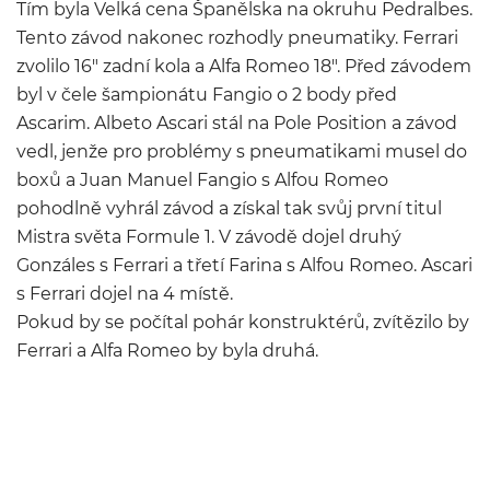
Tím byla Velká cena Španělska na okruhu Pedralbes.
Tento závod nakonec rozhodly pneumatiky. Ferrari
zvolilo 16″ zadní kola a Alfa Romeo 18″. Před závodem
byl v čele šampionátu Fangio o 2 body před
Ascarim. Albeto Ascari stál na Pole Position a závod
vedl, jenže pro problémy s pneumatikami musel do
boxů a Juan Manuel Fangio s Alfou Romeo
pohodlně vyhrál závod a získal tak svůj první titul
Mistra světa Formule 1. V závodě dojel druhý
Gonzáles s Ferrari a třetí Farina s Alfou Romeo. Ascari
s Ferrari dojel na 4 místě.
Pokud by se počítal pohár konstruktérů, zvítězilo by
Ferrari a Alfa Romeo by byla druhá.