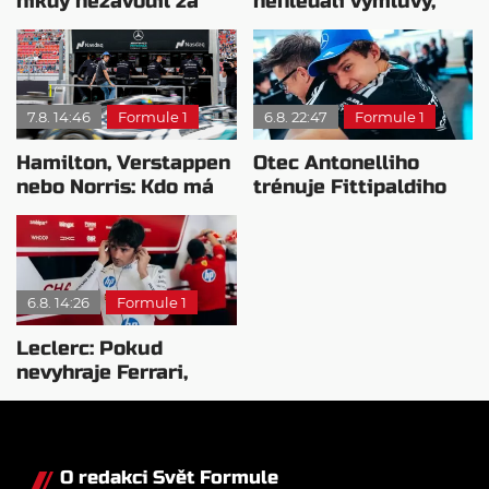
nikdy nezávodil za
nehledali výmluvy,
Ferrariho
proč nedokážou
bojovat o titul
7.8. 14:46
Formule 1
6.8. 22:47
Formule 1
Hamilton, Verstappen
Otec Antonelliho
nebo Norris: Kdo má
trénuje Fittipaldiho
nejvyšší plat?
syna: Brazilec
vychvaluje lídra
6.8. 14:26
Formule 1
Leclerc: Pokud
nevyhraje Ferrari,
přeji titul
Antonellimu
O redakci Svět Formule