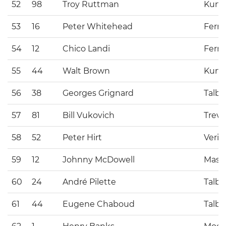
52
98
Troy Ruttman
Kurti
53
16
Peter Whitehead
Ferrar
54
12
Chico Landi
Ferrar
55
44
Walt Brown
Kurti
56
38
Georges Grignard
Talbo
57
81
Bill Vukovich
Trevi
58
52
Peter Hirt
Verit
59
12
Johnny McDowell
Maser
60
24
André Pilette
Talbo
61
44
Eugene Chaboud
Talbo