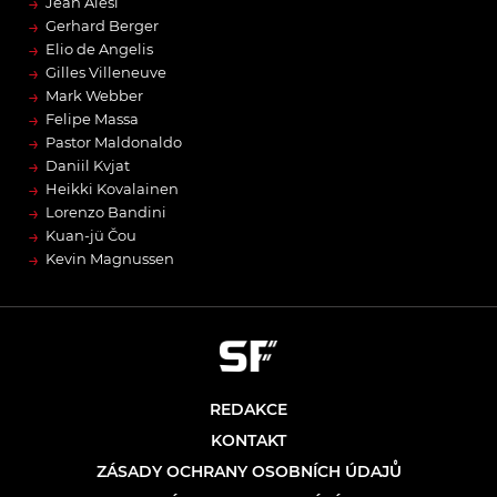
→
Jean Alesi
→
Gerhard Berger
→
Elio de Angelis
→
Gilles Villeneuve
→
Mark Webber
→
Felipe Massa
→
Pastor Maldonaldo
→
Daniil Kvjat
→
Heikki Kovalainen
→
Lorenzo Bandini
→
Kuan-jü Čou
→
Kevin Magnussen
REDAKCE
KONTAKT
ZÁSADY OCHRANY OSOBNÍCH ÚDAJŮ