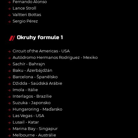
→
Fernando Alonso
→
Lance Stroll
→
Valtteri Bottas
→
Sergio Pérez
Okruhy formule 1
→
Circuit of the Americas - USA
→
Autódromo Hermanos Rodríguez - Mexiko
→
Sachír - Bahrajn
→
Baku - Ázerbájdžán
→
Barcelona - Španělsko
→
Džidda - Saúdská Arábie
→
Imola - Itálie
→
Interlagos - Brazílie
→
Suzuka - Japonsko
→
Hungaroring - Maďarsko
→
Las Vegas - USA
→
Lusail - Katar
→
Marina Bay - Singapur
→
Melbourne - Austrálie