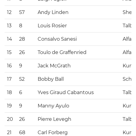
12
57
Andy Linden
Sher
13
8
Louis Rosier
Talbo
14
28
Consalvo Sanesi
Alfa
15
26
Toulo de Graffenried
Alfa
16
9
Jack McGrath
Kurti
17
52
Bobby Ball
Schr
18
6
Yves Giraud Cabantous
Talbo
19
9
Manny Ayulo
Kurti
20
26
Pierre Levegh
Talbo
21
68
Carl Forberg
Kurti