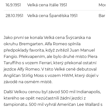
16.9.1951
Velká cena Itálie 1951
Monz
28.10.1951
Velká cena Španělska 1951
Barc
Jako první se konala Velká cena Švýcarska na
okruhu Bremgarten. Alfa Romeo splnila
předpoklady favorita, když zvítězil Juan Manuel
Fangio. Překvapením, ale bylo druhé místo Piera
Taruffiho s vozem Ferrari, který překonal ostatní
jezdce Alfy Romeo. V této Velké ceně debutoval
Angličan Stirlig Moss s vozem HWM, který dojel v
závodě na osmém místě.
Další Velkou cenou byl závod 500 mil Indianapolis,
kterého se opět nezúčastnili žádní jezdci z
šampionátu. 500 mil vyhrál Američan Lee Wallard s