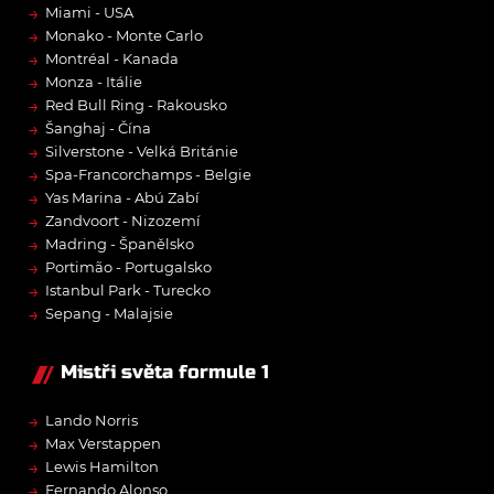
→
Miami - USA
→
Monako - Monte Carlo
→
Montréal - Kanada
→
Monza - Itálie
→
Red Bull Ring - Rakousko
→
Šanghaj - Čína
→
Silverstone - Velká Británie
→
Spa-Francorchamps - Belgie
→
Yas Marina - Abú Zabí
→
Zandvoort - Nizozemí
→
Madring - Španělsko
→
Portimão - Portugalsko
→
Istanbul Park - Turecko
→
Sepang - Malajsie
Mistři světa formule 1
→
Lando Norris
→
Max Verstappen
→
Lewis Hamilton
→
Fernando Alonso