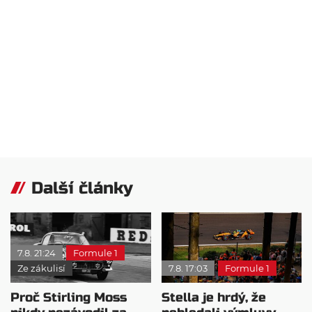
Další články
7.8. 21:24
Formule 1
Ze zákulisí
7.8. 17:03
Formule 1
Proč Stirling Moss
Stella je hrdý, že