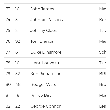
73
16
John James
Maser
74
3
Johnnie Parsons
Kurti
75
2
Johnny Claes
Talbo
76
92
Toni Branca
Maser
77
6
Duke Dinsmore
Schr
78
10
Henri Louveau
Talbo
79
32
Ken Richardson
BRM
80
48
Rodger Ward
Bro
81
18
Prince Bira
Maser
82
22
George Connor
Leso