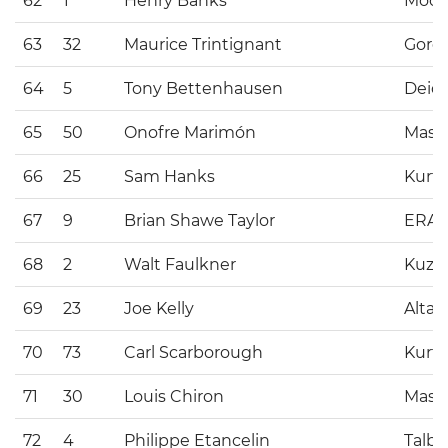
62
1
Henry Banks
Moor
63
32
Maurice Trintignant
Gordi
64
5
Tony Bettenhausen
Deid
65
50
Onofre Marimón
Maser
66
25
Sam Hanks
Kurti
67
9
Brian Shawe Taylor
ERA
68
2
Walt Faulkner
Kuz
69
23
Joe Kelly
Alta
70
73
Carl Scarborough
Kurti
71
30
Louis Chiron
Maser
72
4
Philippe Etancelin
Talbo