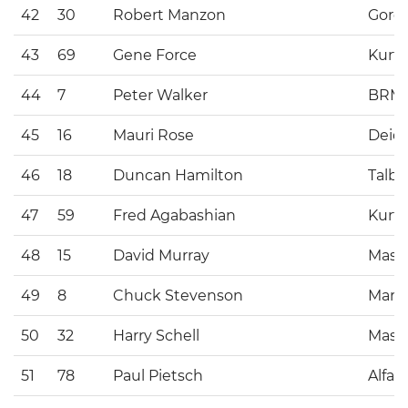
42
30
Robert Manzon
Gordi
43
69
Gene Force
Kurti
44
7
Peter Walker
BRM
45
16
Mauri Rose
Deid
46
18
Duncan Hamilton
Talbo
47
59
Fred Agabashian
Kurti
48
15
David Murray
Maser
49
8
Chuck Stevenson
Marc
50
32
Harry Schell
Maser
51
78
Paul Pietsch
Alfa