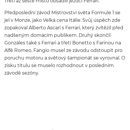
Třetí až šesté místo obsadili jezdci Ferrari.
Předposlední závod Mistrovství světa Formule 1 se
jel v Monze, jako Velká cena Itálie. Svůj úspěch zde
zopakoval Alberto Ascari s Ferrari, který zvítězil před
nadšeným domácím publikem. Druhý skončil
Gonzáles také s Ferrari a třetí Bonetto s Farinou na
Alfě Romeo. Fangio musel ze závodu odstoupit pro
poruchu motoru a světový šampionát se vyrovnal. O
zisku titulu se muselo rozhodnout v posledním
závodě sezóny.