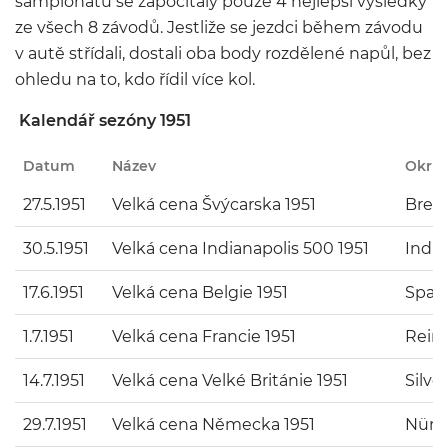
šampionátu se započítaly pouze 4 nejlepší výsledky
ze všech 8 závodů. Jestliže se jezdci během závodu
v autě střídali, dostali oba body rozdělené napůl, bez
ohledu na to, kdo řídil více kol.
Kalendář sezóny 1951
Datum
Název
Okru
27.5.1951
Velká cena Švýcarska 1951
Brem
30.5.1951
Velká cena Indianapolis 500 1951
India
17.6.1951
Velká cena Belgie 1951
Spa-
1.7.1951
Velká cena Francie 1951
Reim
14.7.1951
Velká cena Velké Británie 1951
Silve
29.7.1951
Velká cena Německa 1951
Nürb