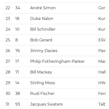
22
34
André Simon
Gordi
23
18
Duke Nalon
Kurti
24
10
Bill Schindler
Kurti
25
8
Bob Gerard
ERA
26
76
Jimmy Davies
Pawl
27
17
Philip Fotheringham-Parker
Maser
28
71
Bill Mackey
Hall
29
14
Stirling Moss
HW
30
38
Rudi Fischer
Ferrar
31
93
Jacques Swaters
Talbo