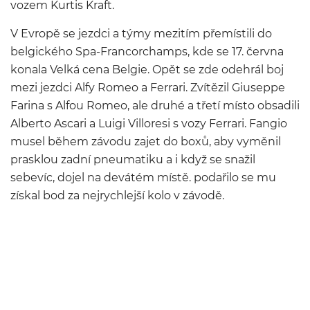
vozem Kurtis Kraft.
V Evropě se jezdci a týmy mezitím přemístili do
belgického Spa-Francorchamps, kde se 17. června
konala Velká cena Belgie. Opět se zde odehrál boj
mezi jezdci Alfy Romeo a Ferrari. Zvítězil Giuseppe
Farina s Alfou Romeo, ale druhé a třetí místo obsadili
Alberto Ascari a Luigi Villoresi s vozy Ferrari. Fangio
musel během závodu zajet do boxů, aby vyměnil
prasklou zadní pneumatiku a i když se snažil
sebevíc, dojel na devátém místě. podařilo se mu
získal bod za nejrychlejší kolo v závodě.