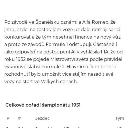
Po závodě ve Španělsku oznámila Alfa Romeo, že
jeho jezdci na zastaralém voze už dále nemají šanci
konkurovat a že tým nesehnal finance na nový vůz
a proto ze závodů Formule 1 odstupují. Částešně i
jako odpověď na odstoupení Alfy vyhlásila FIA, že od
roku 1952 se pojede Mistrovství světa podle pravidel
výkonově slabší Formule 2. Hlavním cílem tohoto
rozhodnutí bylo umožnit více stájím nasadit své
vozy na start ve Velkých cenách.
Celkové pořadí šampionátu 1951
P
#
Jezdec
Tým