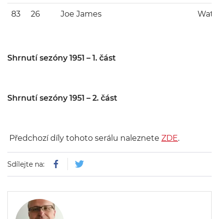
83
26
Joe James
Wats
Shrnutí sezóny 1951 – 1. část
Shrnutí sezóny 1951 – 2. část
Předchozí díly tohoto serálu naleznete
ZDE
.
Sdílejte na: