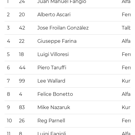
1
24
Juan Manuel Fangio
Alfa
2
20
Alberto Ascari
Ferrar
3
42
Jose Froilan González
Talbo
4
22
Giuseppe Farina
Alfa
5
18
Luigi Villoresi
Ferrar
6
44
Piero Taruffi
Ferrar
7
99
Lee Wallard
Kurti
8
4
Felice Bonetto
Alfa
9
83
Mike Nazaruk
Kurti
10
26
Reg Parnell
Ferrar
11
8
Luigi Fagioli
Alfa