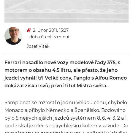
2. Únor 2011, 13:27
- doba čtení: 5 minut
Josef Viták
Ferrari nasadilo nové vozy modelové řady 375, s
motorem o obsahu 4,5 litru, ale přesto, že jeho
jezdci vyhráli tři Velké ceny, Fangio s Alfou Romeo
dokázal získal svůj první titul Mistra světa.
Šampionát se rozrostl o jednu Velkou cenu, chybělo
Monaco a přibylo Německo a Španělsko. Bodováno
bylo 5 nejrychlejších jezdců systémem 8, 6, 4, 3, 2 a 1
bod získal jezdec s nejrychlejším kolem v závodě. Do