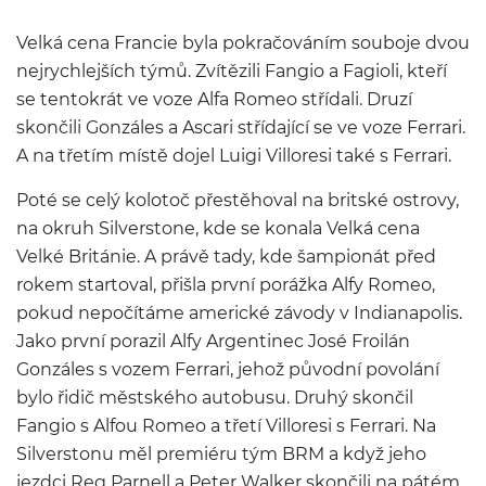
Velká cena Francie byla pokračováním souboje dvou
nejrychlejších týmů. Zvítězili Fangio a Fagioli, kteří
se tentokrát ve voze Alfa Romeo střídali. Druzí
skončili Gonzáles a Ascari střídající se ve voze Ferrari.
A na třetím místě dojel Luigi Villoresi také s Ferrari.
Poté se celý kolotoč přestěhoval na britské ostrovy,
na okruh Silverstone, kde se konala Velká cena
Velké Británie. A právě tady, kde šampionát před
rokem startoval, přišla první porážka Alfy Romeo,
pokud nepočítáme americké závody v Indianapolis.
Jako první porazil Alfy Argentinec José Froilán
Gonzáles s vozem Ferrari, jehož původní povolání
bylo řidič městského autobusu. Druhý skončil
Fangio s Alfou Romeo a třetí Villoresi s Ferrari. Na
Silverstonu měl premiéru tým BRM a když jeho
jezdci Reg Parnell a Peter Walker skončili na pátém