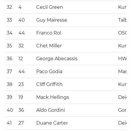
32
4
Cecil Green
Kurti
33
40
Guy Mairesse
Talbo
34
44
Franco Rol
OSC
35
32
Chet Miller
Kurti
36
12
George Abecassis
HW
37
44
Paco Godia
Maser
38
23
Cliff Griffith
Kurti
39
19
Mack Hellings
Deid
40
36
Aldo Gordini
Gordi
41
27
Duane Carter
Deid