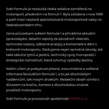
Svět Formule je nezávislá česká redakce zaměřená na
motorsport, především na formuli 1. Byla založena v roce 1999
a patří mezi nejstarší specializované motorsportové weby na
československém trhu.
Jsme průvodcem světem formule 1 a přinášíme aktuální
zpravodajství, detailní reporty ze závodních víkendů,
technické rozbory, odborné analýzy a komentáře k dění v
královně motorsportu. Sledujeme nejen samotné závody, ale
také zákulisí týmů a jezdců, technický vývoj monopostů i
strategická rozhodnutí, která ovlivňují výsledky sezóny.
Naším cílem je poskytovat přesné, srozumitelné a ověřené
informace fanouškům formule 1, a to jak dlouholetým
nadšencům, tak novým divákům. Redakční obsah vzniká s
důrazem na kvalitu, kontext a dlouhodobou znalost
prostředí motorsportu.
Svět Formule je provozován společností
FORTV s.r.o.