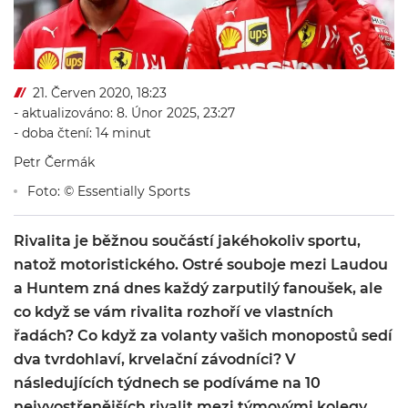
21. Červen 2020, 18:23
- aktualizováno: 8. Únor 2025, 23:27
- doba čtení: 14 minut
Petr Čermák
Foto: © Essentially Sports
Rivalita je běžnou součástí jakéhokoliv sportu,
natož motoristického. Ostré souboje mezi Laudou
a Huntem zná dnes každý zarputilý fanoušek, ale
co když se vám rivalita rozhoří ve vlastních
řadách? Co když za volanty vašich monopostů sedí
dva tvrdohlaví, krvelační závodníci? V
následujících týdnech se podíváme na 10
nejvyostřenějších rivalit mezi týmovými kolegy.