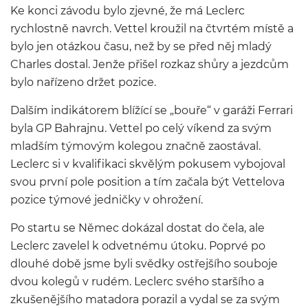
Ke konci závodu bylo zjevné, že má Leclerc
rychlostně navrch. Vettel kroužil na čtvrtém místě a
bylo jen otázkou času, než by se před něj mladý
Charles dostal. Jenže přišel rozkaz shůry a jezdcům
bylo nařízeno držet pozice.
Dalším indikátorem blížící se „bouře“ v garáži Ferrari
byla GP Bahrajnu. Vettel po celý víkend za svým
mladším týmovým kolegou značně zaostával.
Leclerc si v kvalifikaci skvělým pokusem vybojoval
svou první pole position a tím začala být Vettelova
pozice týmové jedničky v ohrožení.
Po startu se Němec dokázal dostat do čela, ale
Leclerc zavelel k odvetnému útoku. Poprvé po
dlouhé době jsme byli svědky ostřejšího souboje
dvou kolegů v rudém. Leclerc svého staršího a
zkušenějšího matadora porazil a vydal se za svým