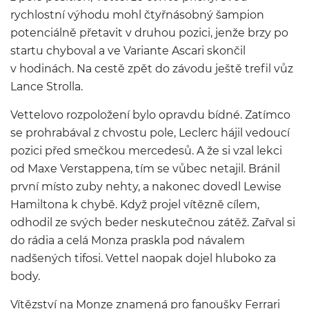
rychlostní výhodu mohl čtyřnásobný šampion
potenciálně přetavit v druhou pozici, jenže brzy po
startu chyboval a ve Variante Ascari skončil
v hodinách. Na cestě zpět do závodu ještě trefil vůz
Lance Strolla.
Vettelovo rozpoložení bylo opravdu bídné. Zatímco
se prohrabával z chvostu pole, Leclerc hájil vedoucí
pozici před smečkou mercedesů. A že si vzal lekci
od Maxe Verstappena, tím se vůbec netajil. Bránil
první místo zuby nehty, a nakonec dovedl Lewise
Hamiltona k chybě. Když projel vítězně cílem,
odhodil ze svých beder neskutečnou zátěž. Zařval si
do rádia a celá Monza praskla pod návalem
nadšených tifosi. Vettel naopak dojel hluboko za
body.
Vítězství na Monze znamená pro fanoušky Ferrari