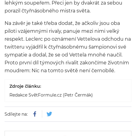
lehkým soupeřem. Přeci jen by dvakrát za sebou
porazil čtyřnásobného mistra světa.
Na závěr je také třeba dodat, že ačkoliv jsou oba
piloti vzájemnými rivaly, panuje mezi nimi velký
respekt. Leclerc po oznámení Vettelova odchodu na
twitteru vyjádřil k čtyřnásobnému šampionovi své
sympatie a dodal, že se od Vettela mnohé naučil.
Proto první díl týmových rivalit zakončíme životním
moudrem: Nic na tomto světě není černobílé.
Zdroje článku:
Redakce SvětFormule.cz (Petr Čermák)
Sdílejte na: