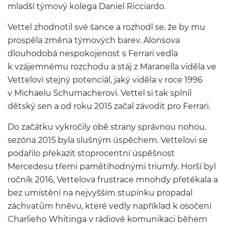
mladší týmový kolega Daniel Ricciardo.
Vettel zhodnotil své šance a rozhodl se, že by mu
prospěla změna týmových barev. Alonsova
dlouhodobá nespokojenost s Ferrari vedla
k vzájemnému rozchodu a stáj z Maranella viděla ve
Vettelovi stejný potenciál, jaký viděla v roce 1996
v Michaelu Schumacherovi. Vettel si tak splnil
dětský sen a od roku 2015 začal závodit pro Ferrari.
Do začátku vykročily obě strany správnou nohou,
sezóna 2015 byla slušným úspěchem. Vettelovi se
podařilo překazit stoprocentní úspěšnost
Mercedesu třemi pamětihodnými triumfy. Horší byl
ročník 2016, Vettelova frustrace mnohdy přetékala a
bez umístění na nejvyšším stupínku propadal
záchvatům hněvu, které vedly například k osočení
Charlieho Whitinga v rádiové komunikaci během