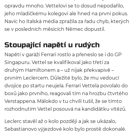
opravdu mnoho. Vettelovi se to dosud nepodařilo,
jeho mladičkému kolegovi ale hned na první pokus.
Navíc ho italská média zpražila za řadu chyb, kterých
se v posledních měsících Němec dopustil.
Stoupající napětí u rudých
Napětí v garáži Ferrari rostlo a přeneslo se i do GP
Singapuru. Vettel se kvalifikoval jako třetí za
druhým Hamiltonem a – už nijak překvapivě –
prvním Leclercem. Důležité bylo, že mu vedoucí
dvojice po startu neujela. Ferrari Vettela povolalo do
boxů jako prvního, reagovali tím na hrozbu čtvrtého
Verstappena. Málokdo v tu chvíli tušil, že se tímto
rozhodnutím Vettel posouvá na kandidátku vítězů.
Leclerc stavěl až o kolo později a jak se ukázalo,
Sebastianovo výjezdové kolo bylo prostě dokonalé.