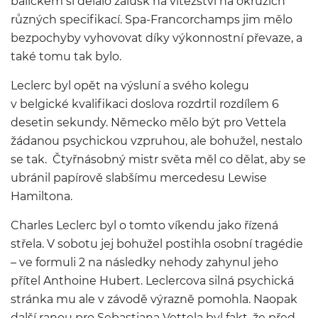
balíčkem si dělalo zálusk na vítězství na okruzích
různých specifikací. Spa-Francorchamps jim mělo
bezpochyby vyhovovat díky výkonnostní převaze, a
také tomu tak bylo.
Leclerc byl opět na výsluní a svého kolegu
v belgické kvalifikaci doslova rozdrtil rozdílem 6
desetin sekundy. Německo mělo být pro Vettela
žádanou psychickou vzpruhou, ale bohužel, nestalo
se tak. Čtyřnásobný mistr světa měl co dělat, aby se
ubránil papírově slabšímu mercedesu Lewise
Hamiltona.
Charles Leclerc byl o tomto víkendu jako řízená
střela. V sobotu jej bohužel postihla osobní tragédie
– ve formuli 2 na následky nehody zahynul jeho
přítel Anthoine Hubert. Leclercova silná psychická
stránka mu ale v závodě výrazně pomohla. Naopak
další ranou pro Sebastiana Vettela byl fakt, že před