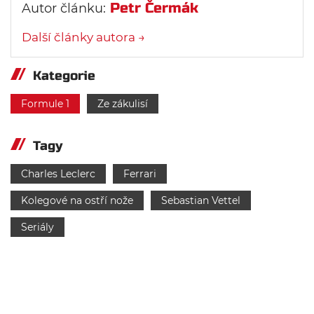
Petr Čermák
Autor článku:
Další články autora →
Kategorie
Formule 1
Ze zákulisí
Tagy
Charles Leclerc
Ferrari
Kolegové na ostří nože
Sebastian Vettel
Seriály