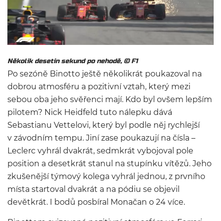
Několik desetin sekund po nehodě,
© F1
Po sezóně Binotto ještě několikrát poukazoval na
dobrou atmosféru a pozitivní vztah, který mezi
sebou oba jeho svěřenci mají. Kdo byl ovšem lepším
pilotem? Nick Heidfeld tuto nálepku dává
Sebastianu Vettelovi, který byl podle něj rychlejší
v závodním tempu. Jiní zase poukazují na čísla –
Leclerc vyhrál dvakrát, sedmkrát vybojoval pole
position a desetkrát stanul na stupínku vítězů. Jeho
zkušenější týmový kolega vyhrál jednou, z prvního
místa startoval dvakrát a na pódiu se objevil
devětkrát. I bodů posbíral Monačan o 24 více.