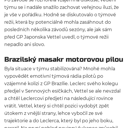
týmu se i nadále snažilo zachovat veřejnou iluzi, že
je vše v pořádku. Hodně se diskutovalo o týmové
režii, která by potenciálně mohla zasáhnout do
posledních několika závodů sezóny, ale jak sám
před GP Japonska Vettel uvedl, o týmové režii
nepadlo ani slovo.
Brazilský masakr motorovou pilou
Byla situace v týmu stabilizována? Mnohé mohla
vypovědět emotivní týmová rádia pilotů po
vzájemné kolizi z GP Brazílie. Leclerc svého kolegu
předjel v Sennových esíčkách, Vettel se ale nevzdal
a chtěl Leclercovi předjetí na následující rovince
vrátit. Vettel, který si chtěl pozici vydobýt zpět
útokem z vnější strany, lehce vybočil ze své
trajektorie a do Leclerca, který byl po jeho boku,