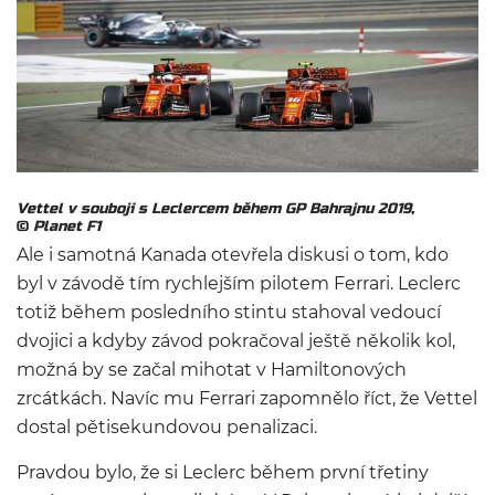
Vettel v souboji s Leclercem během GP Bahrajnu 2019,
©
Planet F1
Ale i samotná Kanada otevřela diskusi o tom, kdo
byl v závodě tím rychlejším pilotem Ferrari. Leclerc
totiž během posledního stintu stahoval vedoucí
dvojici a kdyby závod pokračoval ještě několik kol,
možná by se začal mihotat v Hamiltonových
zrcátkách. Navíc mu Ferrari zapomnělo říct, že Vettel
dostal pětisekundovou penalizaci.
Pravdou bylo, že si Leclerc během první třetiny