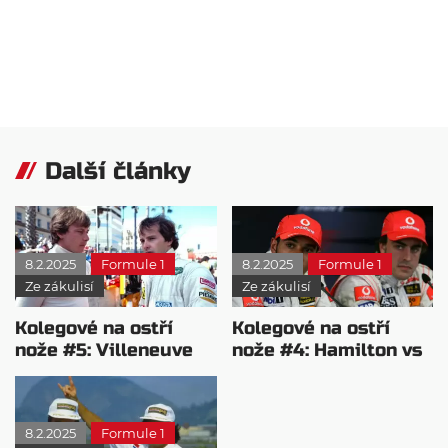
Další články
8.2.2025
Formule 1
8.2.2025
Formule 1
Ze zákulisí
Ze zákulisí
Kolegové na ostří
Kolegové na ostří
nože #5: Villeneuve
nože #4: Hamilton vs
vs Pironi
Alonso
8.2.2025
Formule 1