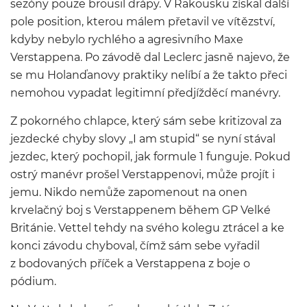
sezóny pouze brousil drápy. V Rakousku získal další
pole position, kterou málem přetavil ve vítězství,
kdyby nebylo rychlého a agresivního Maxe
Verstappena. Po závodě dal Leclerc jasně najevo, že
se mu Holanďanovy praktiky nelíbí a že takto přeci
nemohou vypadat legitimní předjížděcí manévry.
Z pokorného chlapce, který sám sebe kritizoval za
jezdecké chyby slovy „I am stupid“ se nyní stával
jezdec, který pochopil, jak formule 1 funguje. Pokud
ostrý manévr prošel Verstappenovi, může projít i
jemu. Nikdo nemůže zapomenout na onen
krvelačný boj s Verstappenem během GP Velké
Británie. Vettel tehdy na svého kolegu ztrácel a ke
konci závodu chyboval, čímž sám sebe vyřadil
z bodovaných příček a Verstappena z boje o
pódium.