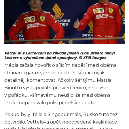
Vettel si s Leclercem po závodě podali ruce, přesto nebyl
Leclerc s výsledkem úplně spokojený,
© XPB Images
Média začala hovořit o sílícím napětí mezi oběma
stranami garáže, jezdci nechtěli situaci nijak
detailněji komentovat. Ačkoliv šéf týmu Mattia
Binotto vystupoval s přesvědčením, že je vše
v pořádku, všímavému neušlo, že mezi oběma
jezdci nepanovalo příliš přátelské pouto.
Pokud byly Itálie a Singapur málo, Rusko tuto tezi
potvrdilo. Vettelova opět nepovedená kvalifikace