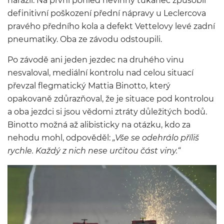
narazil. Na první pohled nevinný ťukanec způsobil
definitivní poškození přední nápravy u Leclercova
pravého předního kola a defekt Vettelovy levé zadní
pneumatiky. Oba ze závodu odstoupili.
Po závodě ani jeden jezdec na druhého vinu
nesvaloval, mediální kontrolu nad celou situací
převzal flegmatický Mattia Binotto, který
opakovaně zdůrazňoval, že je situace pod kontrolou
a oba jezdci si jsou vědomi ztráty důležitých bodů.
Binotto možná až alibisticky na otázku, kdo za
nehodu mohl, odpověděl:
„Vše se odehrálo příliš
rychle. Každý z nich nese určitou část viny.“