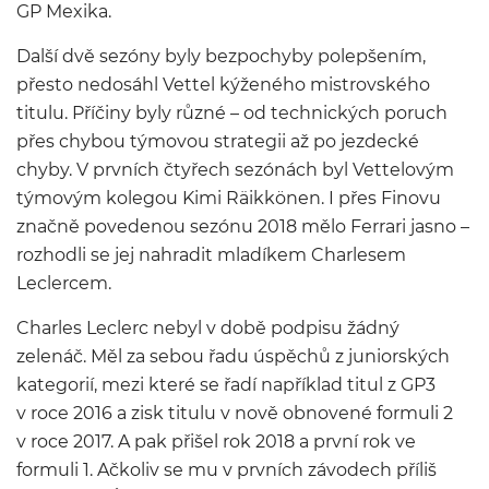
GP Mexika.
Další dvě sezóny byly bezpochyby polepšením,
přesto nedosáhl Vettel kýženého mistrovského
titulu. Příčiny byly různé – od technických poruch
přes chybou týmovou strategii až po jezdecké
chyby. V prvních čtyřech sezónách byl Vettelovým
týmovým kolegou Kimi Räikkönen. I přes Finovu
značně povedenou sezónu 2018 mělo Ferrari jasno –
rozhodli se jej nahradit mladíkem Charlesem
Leclercem.
Charles Leclerc nebyl v době podpisu žádný
zelenáč. Měl za sebou řadu úspěchů z juniorských
kategorií, mezi které se řadí například titul z GP3
v roce 2016 a zisk titulu v nově obnovené formuli 2
v roce 2017. A pak přišel rok 2018 a první rok ve
formuli 1. Ačkoliv se mu v prvních závodech příliš