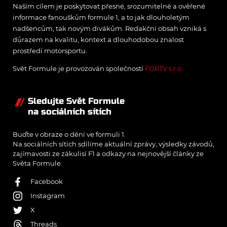
Naším cílem je poskytovat přesné, srozumitelné a ověřené
informace fanouškům formule 1, a to jak dlouholetým
nadšencům, tak novým divákům. Redakční obsah vzniká s
důrazem na kvalitu, kontext a dlouhodobou znalost
prostředí motorsportu.
Svět Formule je provozován společností
FORTV s.r.o.
Sledujte Svět Formule
na sociálních sítích
Buďte v obraze o dění ve formuli 1.
Na sociálních sítích sdílíme aktuální zprávy, výsledky závodů,
zajímavosti ze zákulisí F1 a odkazy na nejnovější články ze
Světa Formule.
Facebook
Instagram
X
Threads