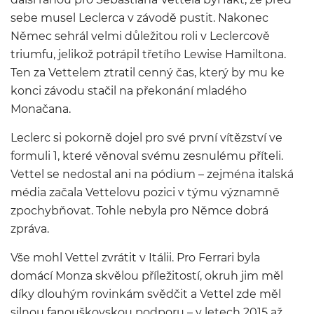
sebe musel Leclerca v závodě pustit. Nakonec
Němec sehrál velmi důležitou roli v Leclercově
triumfu, jelikož potrápil třetího Lewise Hamiltona.
Ten za Vettelem ztratil cenný čas, který by mu ke
konci závodu stačil na překonání mladého
Monačana.
Leclerc si pokorně dojel pro své první vítězství ve
formuli 1, které věnoval svému zesnulému příteli.
Vettel se nedostal ani na pódium – zejména italská
média začala Vettelovu pozici v týmu významně
zpochybňovat. Tohle nebyla pro Němce dobrá
zpráva.
Vše mohl Vettel zvrátit v Itálii. Pro Ferrari byla
domácí Monza skvělou příležitostí, okruh jim měl
díky dlouhým rovinkám svědčit a Vettel zde měl
silnou fanouškovskou podporu – v letech 2015 až