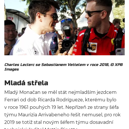
Charles Leclerc se Sebastianem Vettelem v roce 2018,
© XPB
Images
Mladá střela
Mladý Monačan se měl stát nejmladším jezdcem
Ferrari od dob Ricarda Rodrígueze, kterému bylo
v roce 1961 pouhých 19 let. Nepřízeň ze strany šéfa
týmu Maurizia Arrivabeneho řešit nemusel, pro rok
2019 se totiž stal novým šéfem týmu dosavadní