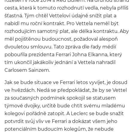
rozešel i v roce 2014 s Red Bullem. Na druhou stranu
cesta, která k tomuto rozhodnutí vedla, nebyla příliš
šťastná. Tým chtěl Vettelovi údajně snížit plat a
nabídl mu roční kontrakt. Pro Vettela neměl být
rozhodujícím samotný plat, ale délka kontraktu. Aby
měl pojištěnou budoucnost, požadoval alespoň
dvouletou smlouvu. Tato zpráva dle řady médií
pobouřila prezidenta Ferrari Johna Elkanna, který
tím ukončil jakákoliv jednání a Vettela nahradil
Carlosem Sainzem.
Jak se bude situace ve Ferrari letos vyvíjet, je dosud
ve hvězdách. Nedá se předpokládat, že by se Vettel
za současných podmínek spokojil se statusem
týmové dvojky, určitě bude chtít svému mladému
kolegovi pořádně zatopit. A Leclerc se bude snažit
potvrdit svůj vliv ve Ferrari a dokázat všem jeho
potenciálním budoucím kolegům, že nebude