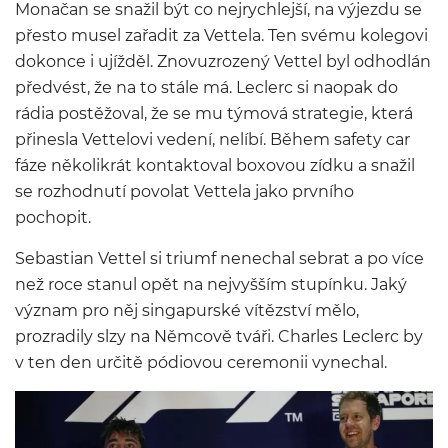
Monačan se snažil být co nejrychlejší, na výjezdu se
přesto musel zařadit za Vettela. Ten svému kolegovi
dokonce i ujížděl. Znovuzrozený Vettel byl odhodlán
předvést, že na to stále má. Leclerc si naopak do
rádia postěžoval, že se mu týmová strategie, která
přinesla Vettelovi vedení, nelíbí. Během safety car
fáze několikrát kontaktoval boxovou zídku a snažil
se rozhodnutí povolat Vettela jako prvního
pochopit.
Sebastian Vettel si triumf nenechal sebrat a po více
než roce stanul opět na nejvyšším stupínku. Jaký
význam pro něj singapurské vítězství mělo,
prozradily slzy na Němcově tváři. Charles Leclerc by
v ten den určitě pódiovou ceremonii vynechal.