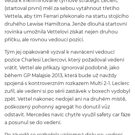
vedla k inkriminované týmové strategii. Leclerc
(startoval první) měl za sebou vytáhnout třetího
Vettela, aby tím Ferrari překonalo na startu stojícího
druhého Lewise Hamiltona. Jenže dlouhá startovní
rovinka umožnila Vettelovi získat nejen druhou
příčku, ale rovnou vedoucí pozici.
Tým jej opakovaně vyzval k navrácení vedoucí
pozice Charlesi Leclercovi, který požadoval vedení
vrátit. Vettel ale příkazy ignoroval podobně, jako
během GP Malajsie 2013, která bude už navždy
spojená s kontroverzním rozkazem Multi 2-1. Leclerc
zuřil, ale vedení si po sérii zastávek v boxech vydobyl
zpět. Vettel nakonec nedojel ani na druhém místě,
poškozený pohonný agregát ho donutil vůz
odstavit. Mercedes navíc chytře využil safety car fáze
a posunul se do vedení.
Po závodě se rozhořela vzájemná diskuse, vedení