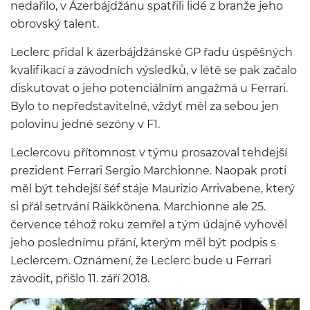
nedařilo, v Ázerbájdžánu spatřili lidé z branže jeho
obrovský talent.
Leclerc přidal k ázerbájdžánské GP řadu úspěšných
kvalifikací a závodních výsledků, v létě se pak začalo
diskutovat o jeho potenciálním angažmá u Ferrari.
Bylo to nepředstavitelné, vždyť měl za sebou jen
polovinu jedné sezóny v F1.
Leclercovu přítomnost v týmu prosazoval tehdejší
prezident Ferrari Sergio Marchionne. Naopak proti
měl být tehdejší šéf stáje Maurizio Arrivabene, který
si přál setrvání Räikkönena. Marchionne ale 25.
července téhož roku zemřel a tým údajně vyhověl
jeho poslednímu přání, kterým měl být podpis s
Leclercem. Oznámení, že Leclerc bude u Ferrari
závodit, přišlo 11. září 2018.