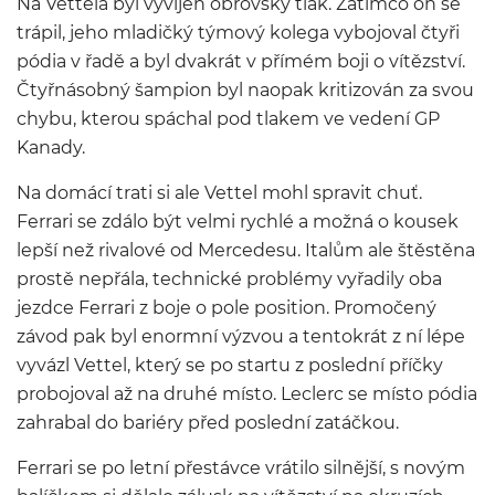
Na Vettela byl vyvíjen obrovský tlak. Zatímco on se
trápil, jeho mladičký týmový kolega vybojoval čtyři
pódia v řadě a byl dvakrát v přímém boji o vítězství.
Čtyřnásobný šampion byl naopak kritizován za svou
chybu, kterou spáchal pod tlakem ve vedení GP
Kanady.
Na domácí trati si ale Vettel mohl spravit chuť.
Ferrari se zdálo být velmi rychlé a možná o kousek
lepší než rivalové od Mercedesu. Italům ale štěstěna
prostě nepřála, technické problémy vyřadily oba
jezdce Ferrari z boje o pole position. Promočený
závod pak byl enormní výzvou a tentokrát z ní lépe
vyvázl Vettel, který se po startu z poslední příčky
probojoval až na druhé místo. Leclerc se místo pódia
zahrabal do bariéry před poslední zatáčkou.
Ferrari se po letní přestávce vrátilo silnější, s novým