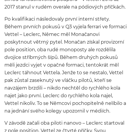
2017 stanul v rudém overale na pódiových příčkách.
Po kvalifikaci následovaly první interní střety.
Během prvních pokusů v Q3 vyjela ferrari ve formaci
Vettel – Leclerc, Němec měl Monačanovi
poskytnout větrný pytel. Monačan získal provizorní
pole position, oba rudé monoposty ale rozdělila
dvojice stříbrných šípů. Během druhých pokusů
měli jezdci vyjet v opačné formaci, tentokrát měl
Leclerc táhnout Vettela. Jenže to se nestalo, Vettel
pak zůstal zaseknutý ve vláčku pilotů, kteří se
navzájem brzdili – nikdo nechtěl do rychlého kola
najet jako první. Leclerc do rychlého kola najel,
Vettel nikoliv. To se Němcovi pochopitelně nelíbilo a
na jednání svého kolegy upozornil v médiích.
V závodě začali oba piloti nanovo – Leclerc startoval
z pole position, Vettel ze čtvrté příčky. Svou