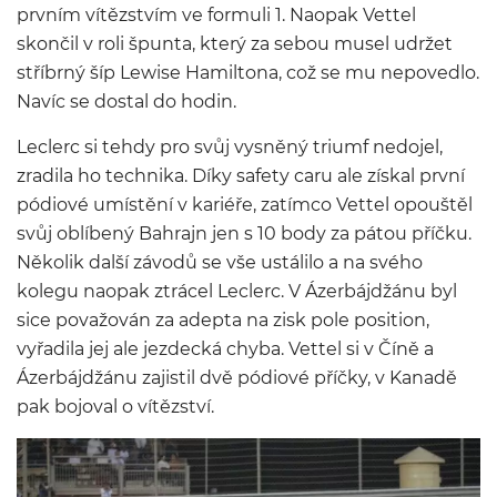
prvním vítězstvím ve formuli 1. Naopak Vettel
skončil v roli špunta, který za sebou musel udržet
stříbrný šíp Lewise Hamiltona, což se mu nepovedlo.
Navíc se dostal do hodin.
Leclerc si tehdy pro svůj vysněný triumf nedojel,
zradila ho technika. Díky safety caru ale získal první
pódiové umístění v kariéře, zatímco Vettel opouštěl
svůj oblíbený Bahrajn jen s 10 body za pátou příčku.
Několik další závodů se vše ustálilo a na svého
kolegu naopak ztrácel Leclerc. V Ázerbájdžánu byl
sice považován za adepta na zisk pole position,
vyřadila jej ale jezdecká chyba. Vettel si v Číně a
Ázerbájdžánu zajistil dvě pódiové příčky, v Kanadě
pak bojoval o vítězství.