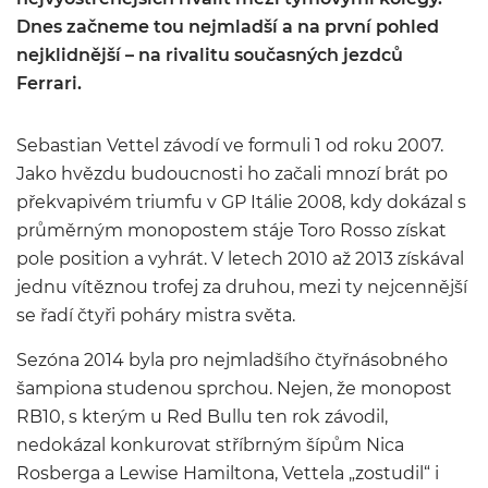
Dnes začneme tou nejmladší a na první pohled
nejklidnější – na rivalitu současných jezdců
Ferrari.
Sebastian Vettel závodí ve formuli 1 od roku 2007.
Jako hvězdu budoucnosti ho začali mnozí brát po
překvapivém triumfu v GP Itálie 2008, kdy dokázal s
průměrným monopostem stáje Toro Rosso získat
pole position a vyhrát. V letech 2010 až 2013 získával
jednu vítěznou trofej za druhou, mezi ty nejcennější
se řadí čtyři poháry mistra světa.
Sezóna 2014 byla pro nejmladšího čtyřnásobného
šampiona studenou sprchou. Nejen, že monopost
RB10, s kterým u Red Bullu ten rok závodil,
nedokázal konkurovat stříbrným šípům Nica
Rosberga a Lewise Hamiltona, Vettela „zostudil“ i