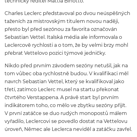
technický ředitel Mattia Binotto.
Charles Leclerc představoval po dvou neúspěšných
taženích za mistrovským titulem novou naději,
přesto byl před sezónou za favorita označován
Sebastian Vettel. Italská média ale informovala o
Leclercově rychlosti a o tom, že by velmi brzy mohl
přebrat Vettelovo pozici týmové jedničky.
Nikdo před prvním závodem sezóny netušil, jak na
tom vůbec oba rychlostně budou. V kvalifikaci měl
navrch Sebastian Vettel, který se kvalifikoval jako
třetí, zatímco Leclerc musel na startu překonat
čtvrtého Verstappena. A právě start byl prvním
indikátorem toho, co mělo ve zbytku sezóny přijít.
V první zatáčce se duo rudých monopostů málem
vyřadilo, Leclercovi se povedlo dostat na Vettelovu
úroveň, Němec ale Leclerca neviděl a zatáčku zavřel.