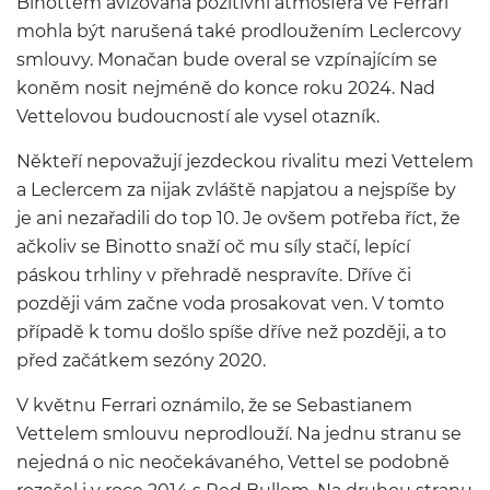
Binottem avizovaná pozitivní atmosféra ve Ferrari
mohla být narušená také prodloužením Leclercovy
smlouvy. Monačan bude overal se vzpínajícím se
koněm nosit nejméně do konce roku 2024. Nad
Vettelovou budoucností ale vysel otazník.
Někteří nepovažují jezdeckou rivalitu mezi Vettelem
a Leclercem za nijak zvláště napjatou a nejspíše by
je ani nezařadili do top 10. Je ovšem potřeba říct, že
ačkoliv se Binotto snaží oč mu síly stačí, lepící
páskou trhliny v přehradě nespravíte. Dříve či
později vám začne voda prosakovat ven. V tomto
případě k tomu došlo spíše dříve než později, a to
před začátkem sezóny 2020.
V květnu Ferrari oznámilo, že se Sebastianem
Vettelem smlouvu neprodlouží. Na jednu stranu se
nejedná o nic neočekávaného, Vettel se podobně