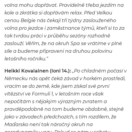
volna mohu dopřávat. Pravidelně třeba jezdím na
kole a zkrátka si dopřávám relax. Před Velkou
cenou Belgie nás čekají tři týdny zaslouženého
volna pro jezdce i zaměstnance týmů, kteří si to za
tak tvrdou práci v průběhu sezóny rozhodně
zaslouží. Věřím, že na okruh Spa se vrátíme v plné
síle a budeme připraveni na druhou polovinu
letošního ročníku.“
Heikki Kovalainen (loni 14.):
„Po chladném počasí v
Německu nás opět čeká závod v horkém prostředí,
vracím se do země, kde jsem získal své první
vítězství ve Formuli 1, v letošním roce však
nepočítám s nějakým výrazným zvratem a
pravděpodobně na tom budeme obdobně, stejně
jako v závodech předchozích, s tím rozdílem, že
Maďarsko není tak náročný okruh na