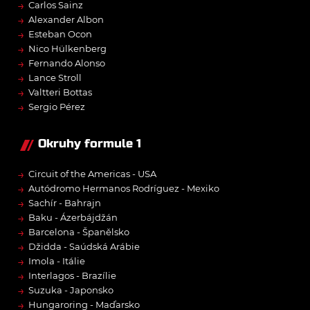
→
Carlos Sainz
→
Alexander Albon
→
Esteban Ocon
→
Nico Hülkenberg
→
Fernando Alonso
→
Lance Stroll
→
Valtteri Bottas
→
Sergio Pérez
Okruhy formule 1
→
Circuit of the Americas - USA
→
Autódromo Hermanos Rodríguez - Mexiko
→
Sachír - Bahrajn
→
Baku - Ázerbájdžán
→
Barcelona - Španělsko
→
Džidda - Saúdská Arábie
→
Imola - Itálie
→
Interlagos - Brazílie
→
Suzuka - Japonsko
→
Hungaroring - Maďarsko