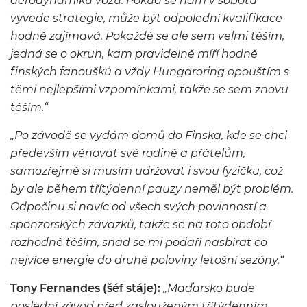
aerodynamiku vozu. Pokud se nám v sobotu
vyvede strategie, může být odpolední kvalifikace
hodně zajímavá. Pokaždé se ale sem velmi těším,
jedná se o okruh, kam pravidelně míří hodně
finských fanoušků a vždy Hungaroring opouštím s
těmi nejlepšími vzpomínkami, takže se sem znovu
těším.“
„Po závodě se vydám domů do Finska, kde se chci
především věnovat své rodině a přátelům,
samozřejmě si musím udržovat i svou fyzičku, což
by ale během třítýdenní pauzy neměl být problém.
Odpočinu si navíc od všech svých povinností a
sponzorských závazků, takže se na toto období
rozhodně těším, snad se mi podaří nasbírat co
nejvíce energie do druhé poloviny letošní sezóny.“
Tony Fernandes (šéf stáje):
„Maďarsko bude
poslední závod před zaslouženým třítýdenním