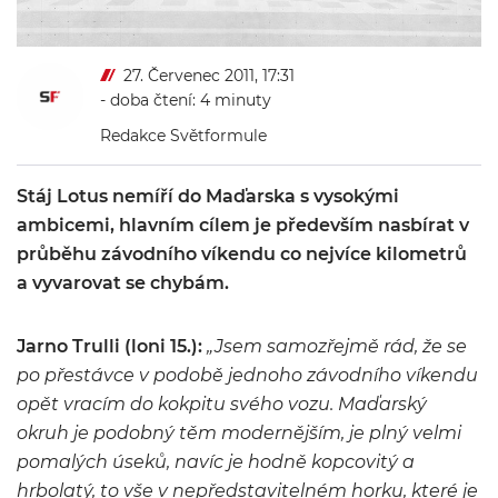
27. Červenec 2011, 17:31
- doba čtení: 4 minuty
Redakce Světformule
Stáj Lotus nemíří do Maďarska s vysokými
ambicemi, hlavním cílem je především nasbírat v
průběhu závodního víkendu co nejvíce kilometrů
a vyvarovat se chybám.
Jarno Trulli (loni 15.):
„Jsem samozřejmě rád, že se
po přestávce v podobě jednoho závodního víkendu
opět vracím do kokpitu svého vozu. Maďarský
okruh je podobný těm modernějším, je plný velmi
pomalých úseků, navíc je hodně kopcovitý a
hrbolatý, to vše v nepředstavitelném horku, které je