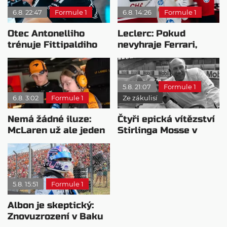
6.8. 22:47
Formule 1
6.8. 14:26
Formule 1
Otec Antonelliho
Leclerc: Pokud
trénuje Fittipaldiho
nevyhraje Ferrari,
syna: Brazilec
přeji titul
vychvaluje lídra
Antonellimu
5.8. 21:07
Formule 1
6.8. 3:02
Formule 1
Ze zákulisí
Nemá žádné iluze:
Čtyři epická vítězství
McLaren už ale jeden
Stirlinga Mosse v
návrat ze dna dokázal
motorsportu
5.8. 15:51
Formule 1
Albon je skeptický:
Znovuzrození v Baku