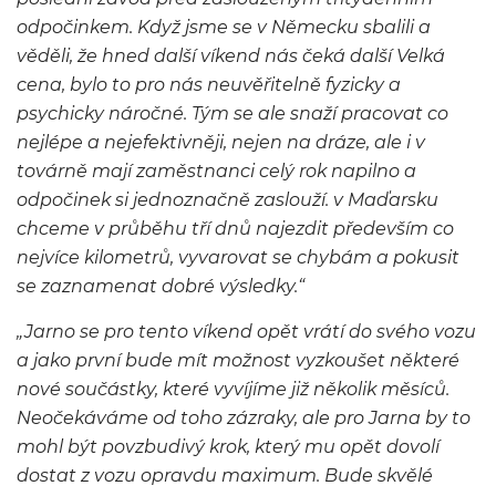
odpočinkem. Když jsme se v Německu sbalili a
věděli, že hned další víkend nás čeká další Velká
cena, bylo to pro nás neuvěřitelně fyzicky a
psychicky náročné. Tým se ale snaží pracovat co
nejlépe a nejefektivněji, nejen na dráze, ale i v
továrně mají zaměstnanci celý rok napilno a
odpočinek si jednoznačně zaslouží. v Maďarsku
chceme v průběhu tří dnů najezdit především co
nejvíce kilometrů, vyvarovat se chybám a pokusit
se zaznamenat dobré výsledky.“
„Jarno se pro tento víkend opět vrátí do svého vozu
a jako první bude mít možnost vyzkoušet některé
nové součástky, které vyvíjíme již několik měsíců.
Neočekáváme od toho zázraky, ale pro Jarna by to
mohl být povzbudivý krok, který mu opět dovolí
dostat z vozu opravdu maximum. Bude skvělé