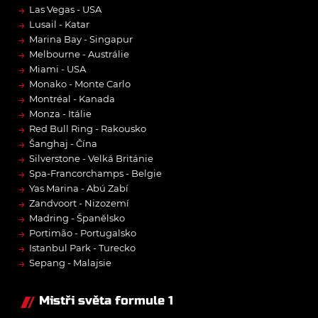
→
Las Vegas - USA
→
Lusail - Katar
→
Marina Bay - Singapur
→
Melbourne - Austrálie
→
Miami - USA
→
Monako - Monte Carlo
→
Montréal - Kanada
→
Monza - Itálie
→
Red Bull Ring - Rakousko
→
Šanghaj - Čína
→
Silverstone - Velká Británie
→
Spa-Francorchamps - Belgie
→
Yas Marina - Abú Zabí
→
Zandvoort - Nizozemí
→
Madring - Španělsko
→
Portimão - Portugalsko
→
Istanbul Park - Turecko
→
Sepang - Malajsie
Mistři světa formule 1