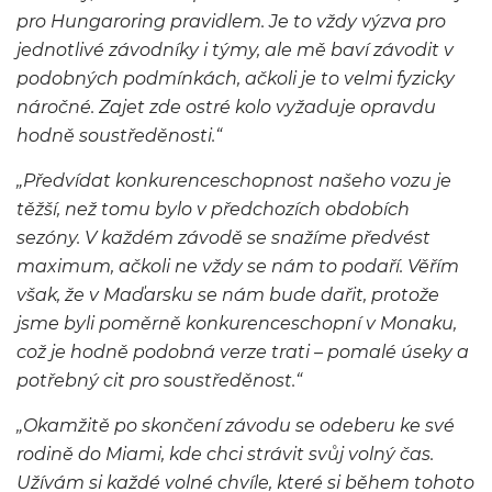
pro Hungaroring pravidlem. Je to vždy výzva pro
jednotlivé závodníky i týmy, ale mě baví závodit v
podobných podmínkách, ačkoli je to velmi fyzicky
náročné. Zajet zde ostré kolo vyžaduje opravdu
hodně soustředěnosti.“
„Předvídat konkurenceschopnost našeho vozu je
těžší, než tomu bylo v předchozích obdobích
sezóny. V každém závodě se snažíme předvést
maximum, ačkoli ne vždy se nám to podaří. Věřím
však, že v Maďarsku se nám bude dařit, protože
jsme byli poměrně konkurenceschopní v Monaku,
což je hodně podobná verze trati – pomalé úseky a
potřebný cit pro soustředěnost.“
„Okamžitě po skončení závodu se odeberu ke své
rodině do Miami, kde chci strávit svůj volný čas.
Užívám si každé volné chvíle, které si během tohoto