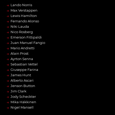
→
Lando Norris
→
Max Verstappen
→
Lewis Hamilton
→
Fernando Alonso
→
Niki Lauda
→
Nico Rosberg
→
Emerson Fittipaldi
→
Juan Manuel Fangio
→
Mario Andretti
→
Alain Prost
→
Ayrton Senna
→
Sebastian Vettel
→
Giuseppe Farina
→
James Hunt
→
Alberto Ascari
→
Jenson Button
→
Jim Clark
→
Jody Scheckter
→
Mika Häkkinen
→
Nigel Mansell