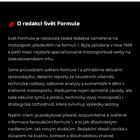
nepovažuje za reálne
O redakci Svět Formule
Svět Formule je nezávislá česká redakce zaměřená na
motorsport, především na formuli 1. Byla založena v roce 1999
a patří mezi nejstarší specializované motorsportové weby na
československém trhu.
Jsme průvodcem světem formule 1 a přinášíme aktuální
zpravodajství, detailní reporty ze závodních víkendů,
technické rozbory, odborné analýzy a komentáře k dění v
královně motorsportu. Sledujeme nejen samotné závody, ale
také zákulisí týmů a jezdců, technický vývoj monopostů i
strategická rozhodnutí, která ovlivňují výsledky sezóny.
Naším cílem je poskytovat přesné, srozumitelné a ověřené
informace fanouškům formule 1, a to jak dlouholetým
nadšencům, tak novým divákům. Redakční obsah vzniká s
důrazem na kvalitu, kontext a dlouhodobou znalost