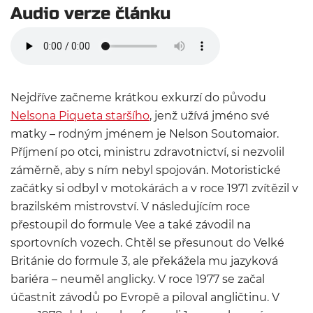
Audio verze článku
Nejdříve začneme krátkou exkurzí do původu
Nelsona Piqueta staršího
, jenž užívá jméno své
matky – rodným jménem je Nelson Soutomaior.
Příjmení po otci, ministru zdravotnictví, si nezvolil
záměrně, aby s ním nebyl spojován. Motoristické
začátky si odbyl v motokárách a v roce 1971 zvítězil v
brazilském mistrovství. V následujícím roce
přestoupil do formule Vee a také závodil na
sportovních vozech. Chtěl se přesunout do Velké
Británie do formule 3, ale překážela mu jazyková
bariéra – neuměl anglicky. V roce 1977 se začal
účastnit závodů po Evropě a piloval angličtinu. V