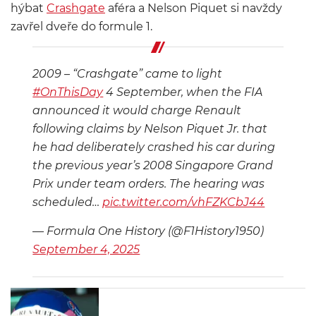
hýbat
Crashgate
aféra a Nelson Piquet si navždy
zavřel dveře do formule 1.
2009 – “Crashgate” came to light
#OnThisDay
4 September, when the FIA
announced it would charge Renault
following claims by Nelson Piquet Jr. that
he had deliberately crashed his car during
the previous year’s 2008 Singapore Grand
Prix under team orders. The hearing was
scheduled…
pic.twitter.com/vhFZKCbJ44
— Formula One History (@F1History1950)
September 4, 2025