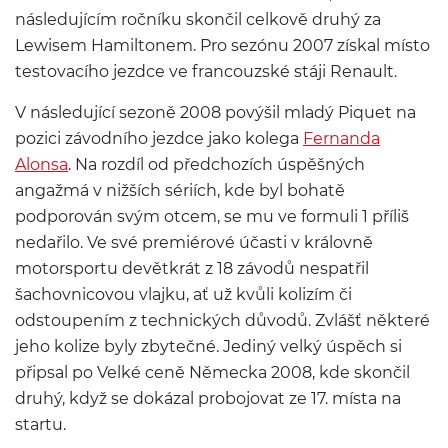
následujícím ročníku skončil celkově druhý za
Lewisem Hamiltonem. Pro sezónu 2007 získal místo
testovacího jezdce ve francouzské stáji Renault.
V následující sezoně 2008 povýšil mladý Piquet na
pozici závodního jezdce jako kolega
Fernanda
Alonsa
. Na rozdíl od předchozích úspěšných
angažmá v nižších sériích, kde byl bohatě
podporován svým otcem, se mu ve formuli 1 příliš
nedařilo. Ve své premiérové účasti v královně
motorsportu devětkrát z 18 závodů nespatřil
šachovnicovou vlajku, ať už kvůli kolizím či
odstoupením z technických důvodů. Zvlášť některé
jeho kolize byly zbytečné. Jediný velký úspěch si
připsal po Velké ceně Německa 2008, kde skončil
druhý, když se dokázal probojovat ze 17. místa na
startu.