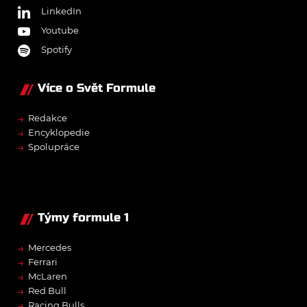
LinkedIn
Youtube
Spotify
Více o Svět Formule
→
Redakce
→
Encyklopedie
→
Spolupráce
Týmy formule 1
→
Mercedes
→
Ferrari
→
McLaren
→
Red Bull
→
Racing Bulls