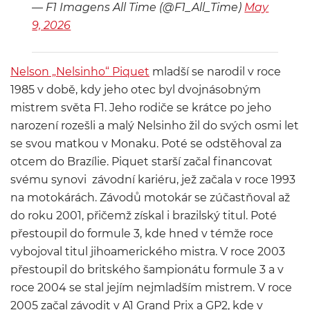
— F1 Imagens All Time (@F1_All_Time)
May
9, 2026
Nelson „Nelsinho“ Piquet
mladší se narodil v roce
1985 v době, kdy jeho otec byl dvojnásobným
mistrem světa F1. Jeho rodiče se krátce po jeho
narození rozešli a malý Nelsinho žil do svých osmi let
se svou matkou v Monaku. Poté se odstěhoval za
otcem do Brazílie. Piquet starší začal financovat
svému synovi závodní kariéru, jež začala v roce 1993
na motokárách. Závodů motokár se zúčastňoval až
do roku 2001, přičemž získal i brazilský titul. Poté
přestoupil do formule 3, kde hned v témže roce
vybojoval titul jihoamerického mistra. V roce 2003
přestoupil do britského šampionátu formule 3 a v
roce 2004 se stal jejím nejmladším mistrem. V roce
2005 začal závodit v A1 Grand Prix a GP2, kde v