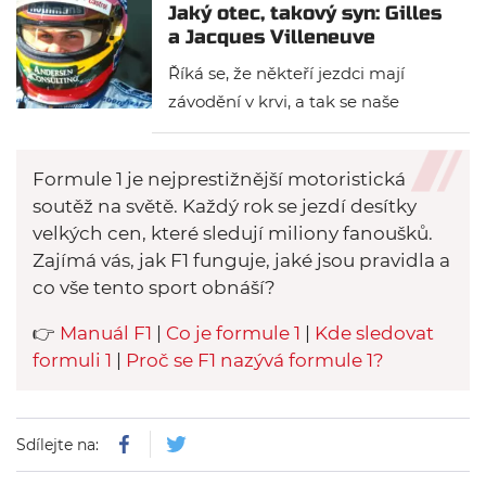
Jaký otec, takový syn: Gilles
a Jacques Villeneuve
Říká se, že někteří jezdci mají
závodění v krvi, a tak se naše
dnešní exkurze do světa historie
formule 1 bude týkat těch
Formule 1 je nejprestižnější motoristická
závodníků, u nichž se toto
soutěž na světě. Každý rok se jezdí desítky
označení dá vzít doslova. V prvním
velkých cen, které sledují miliony fanoušků.
díle se zaměříme na Gillese a
Zajímá vás, jak F1 funguje, jaké jsou pravidla a
Jacquese Villeneuva.
co vše tento sport obnáší?
👉
Manuál F1
|
Co je formule 1
|
Kde sledovat
formuli 1
|
Proč se F1 nazývá formule 1?
Sdílejte na: