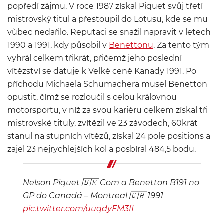
popředí zájmu. V roce 1987 získal Piquet svůj třetí
mistrovský titul a přestoupil do Lotusu, kde se mu
vůbec nedařilo. Reputaci se snažil napravit v letech
1990 a 1991, kdy působil v
Benettonu
. Za tento tým
vyhrál celkem třikrát, přičemž jeho poslední
vítězství se datuje k Velké ceně Kanady 1991. Po
příchodu Michaela Schumachera musel Benetton
opustit, čímž se rozloučil s celou královnou
motorsportu, v níž za svou kariéru celkem získal tři
mistrovské tituly, zvítězil ve 23 závodech, 60krát
stanul na stupních vítězů, získal 24 pole positions a
zajel 23 nejrychlejších kol a posbíral 484,5 bodu.
Nelson Piquet 🇧🇷 Com a Benetton B191 no
GP do Canadá – Montreal 🇨🇦 1991
pic.twitter.com/uuqdyFM3fl