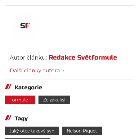
Redakce Světformule
Autor článku:
Další články autora →
Kategorie
Formule 1
Ze zákulisí
Tagy
Jaký otec takový syn
Nelson Piquet