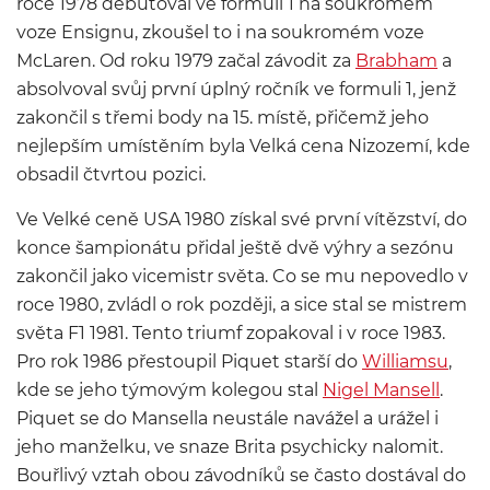
roce 1978 debutoval ve formuli 1 na soukromém
voze Ensignu, zkoušel to i na soukromém voze
McLaren. Od roku 1979 začal závodit za
Brabham
a
absolvoval svůj první úplný ročník ve formuli 1, jenž
zakončil s třemi body na 15. místě, přičemž jeho
nejlepším umístěním byla Velká cena Nizozemí, kde
obsadil čtvrtou pozici.
Ve Velké ceně USA 1980 získal své první vítězství, do
konce šampionátu přidal ještě dvě výhry a sezónu
zakončil jako vicemistr světa. Co se mu nepovedlo v
roce 1980, zvládl o rok později, a sice stal se mistrem
světa F1 1981. Tento triumf zopakoval i v roce 1983.
Pro rok 1986 přestoupil Piquet starší do
Williamsu
,
kde se jeho týmovým kolegou stal
Nigel Mansell
.
Piquet se do Mansella neustále navážel a urážel i
jeho manželku, ve snaze Brita psychicky nalomit.
Bouřlivý vztah obou závodníků se často dostával do