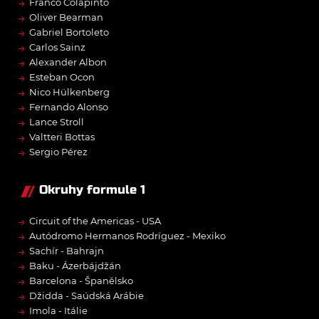
→
Franco Colapinto
→
Oliver Bearman
→
Gabriel Bortoleto
→
Carlos Sainz
→
Alexander Albon
→
Esteban Ocon
→
Nico Hülkenberg
→
Fernando Alonso
→
Lance Stroll
→
Valtteri Bottas
→
Sergio Pérez
Okruhy formule 1
→
Circuit of the Americas - USA
→
Autódromo Hermanos Rodríguez - Mexiko
→
Sachír - Bahrajn
→
Baku - Ázerbájdžán
→
Barcelona - Španělsko
→
Džidda - Saúdská Arábie
→
Imola - Itálie