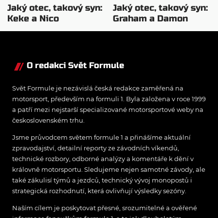
Jaký otec, takový syn:
Jaký otec, takový syn:
Keke a Nico
Graham a Damon
Rosbergovi
Hillovi
O redakci Svět Formule
Svět Formule je nezávislá česká redakce zaměřená na
motorsport, především na formuli 1. Byla založena v roce 1999
a patří mezi nejstarší specializované motorsportové weby na
československém trhu.
Jsme průvodcem světem formule 1 a přinášíme aktuální
zpravodajství, detailní reporty ze závodních víkendů,
technické rozbory, odborné analýzy a komentáře k dění v
královně motorsportu. Sledujeme nejen samotné závody, ale
také zákulisí týmů a jezdců, technický vývoj monopostů i
strategická rozhodnutí, která ovlivňují výsledky sezóny.
Naším cílem je poskytovat přesné, srozumitelné a ověřené