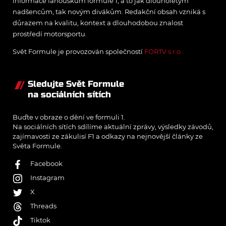
informace fanouškům formule 1, a to jak dlouholetým
nadšencům, tak novým divákům. Redakční obsah vzniká s
důrazem na kvalitu, kontext a dlouhodobou znalost
prostředí motorsportu.
Svět Formule je provozován společností
FORTV s.r.o.
Sledujte Svět Formule
na sociálních sítích
Buďte v obraze o dění ve formuli 1.
Na sociálních sítích sdílíme aktuální zprávy, výsledky závodů,
zajímavosti ze zákulisí F1 a odkazy na nejnovější články ze
Světa Formule.
Facebook
Instagram
X
Threads
Tiktok