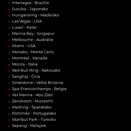
→
Interlagos - Brazílie
→
Suzuka - Japonsko
→
Hungaroring - Maďarsko
→
Las Vegas - USA
→
Lusail - Katar
→
Marina Bay - Singapur
→
Melbourne - Austrálie
→
Miami - USA
→
Monako - Monte Carlo
→
Montréal - Kanada
→
Monza - Itálie
→
Red Bull Ring - Rakousko
→
Šanghaj - Čína
→
Silverstone - Velká Británie
→
Spa-Francorchamps - Belgie
→
Yas Marina - Abú Zabí
→
Zandvoort - Nizozemí
→
Madring - Španělsko
→
Portimão - Portugalsko
→
Istanbul Park - Turecko
→
Sepang - Malajsie