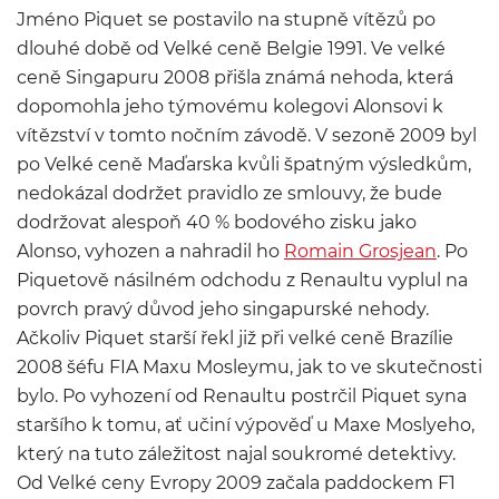
Jméno Piquet se postavilo na stupně vítězů po
dlouhé době od Velké ceně Belgie 1991. Ve velké
ceně Singapuru 2008 přišla známá nehoda, která
dopomohla jeho týmovému kolegovi Alonsovi k
vítězství v tomto nočním závodě. V sezoně 2009 byl
po Velké ceně Maďarska kvůli špatným výsledkům,
nedokázal dodržet pravidlo ze smlouvy, že bude
dodržovat alespoň 40 % bodového zisku jako
Alonso, vyhozen a nahradil ho
Romain Grosjean
. Po
Piquetově násilném odchodu z Renaultu vyplul na
povrch pravý důvod jeho singapurské nehody.
Ačkoliv Piquet starší řekl již při velké ceně Brazílie
2008 šéfu FIA Maxu Mosleymu, jak to ve skutečnosti
bylo. Po vyhození od Renaultu postrčil Piquet syna
staršího k tomu, ať učiní výpověď u Maxe Moslyeho,
který na tuto záležitost najal soukromé detektivy.
Od Velké ceny Evropy 2009 začala paddockem F1