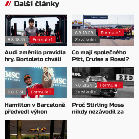
Další články
8.8. 18:09
Formule 1
8.8. 18:55
Formule 1
Ze zákulisí
Audi změnilo pravidla
Co mají společného
hry. Bortoleto chválí
Pitt, Cruise a Rossi?
nový tým i jeho
Všichni řídili
mentalitu
monopost F1
7.8. 21:24
Formule 1
8.8. 11:51
Formule 1
Ze zákulisí
Hamilton v Barceloně
Proč Stirling Moss
předvedl výkon
nikdy nezávodil za
pravého šampiona
Ferrariho