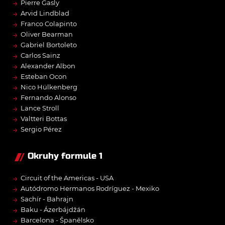
→
Pierre Gasly
→
Arvid Lindblad
→
Franco Colapinto
→
Oliver Bearman
→
Gabriel Bortoleto
→
Carlos Sainz
→
Alexander Albon
→
Esteban Ocon
→
Nico Hülkenberg
→
Fernando Alonso
→
Lance Stroll
→
Valtteri Bottas
→
Sergio Pérez
Okruhy formule 1
→
Circuit of the Americas - USA
→
Autódromo Hermanos Rodríguez - Mexiko
→
Sachír - Bahrajn
→
Baku - Ázerbájdžán
→
Barcelona - Španělsko