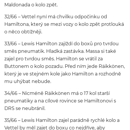
Maldonada o kolo zpět.
32/66 – Vettel nyní má chvilku odpočinku od
Hamiltona, který se mezi vozy o kolo zpět protlouká
o něco obtížněji.
33/66 – Lewis Hamilton zajíždí do boxů pro tvrdou
směs pneumatik. Hladká zastávka. Massa si také
zajel pro tvrdou směs. Hamilton se vrátil za
Buttonem o kolo pozadu. Před ním jede Räikkönen,
který je ve stejném kole jako Hamilton a rozhodně
mu uhýbat nebude.
34/66 – Nicméně Räikkönen má o 17 kol starší
pneumatiky a na cílové rovince se Hamiltonovi s
DRS se neubránil.
35/66 – Lewis Hamilton zajel parádně rychlé kolo a
Vettel by měl zajet do boxu co nejdříve, aby