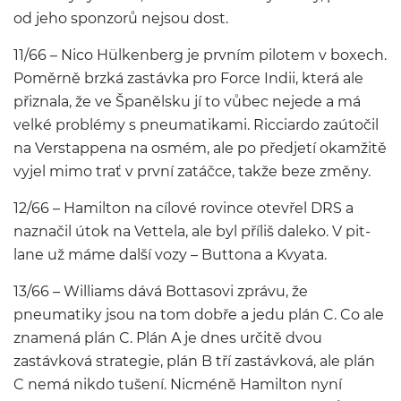
od jeho sponzorů nejsou dost.
11/66 – Nico Hülkenberg je prvním pilotem v boxech.
Poměrně brzká zastávka pro Force Indii, která ale
přiznala, že ve Španělsku jí to vůbec nejede a má
velké problémy s pneumatikami. Ricciardo zaútočil
na Verstappena na osmém, ale po předjetí okamžitě
vyjel mimo trať v první zatáčce, takže beze změny.
12/66 – Hamilton na cílové rovince otevřel DRS a
naznačil útok na Vettela, ale byl příliš daleko. V pit-
lane už máme další vozy – Buttona a Kvyata.
13/66 – Williams dává Bottasovi zprávu, že
pneumatiky jsou na tom dobře a jedu plán C. Co ale
znamená plán C. Plán A je dnes určitě dvou
zastávková strategie, plán B tří zastávková, ale plán
C nemá nikdo tušení. Nicméně Hamilton nyní