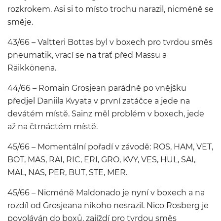
rozkrokem. Asi si to místo trochu narazil, nicméně se
směje.
43/66 – Valtteri Bottas byl v boxech pro tvrdou směs
pneumatik, vrací se na trať před Massu a
Räikkönena.
44/66 – Romain Grosjean parádně po vnějšku
předjel Daniila Kvyata v první zatáčce a jede na
devátém místě. Sainz měl problém v boxech, jede
až na čtrnáctém místě.
45/66 – Momentální pořadí v závodě: ROS, HAM, VET,
BOT, MAS, RAI, RIC, ERI, GRO, KVY, VES, HUL, SAI,
MAL, NAS, PER, BUT, STE, MER.
45/66 – Nicméně Maldonado je nyní v boxech a na
rozdíl od Grosjeana nikoho nesrazil. Nico Rosberg je
povoláván do boxů, zajíždí pro tvrdou směs