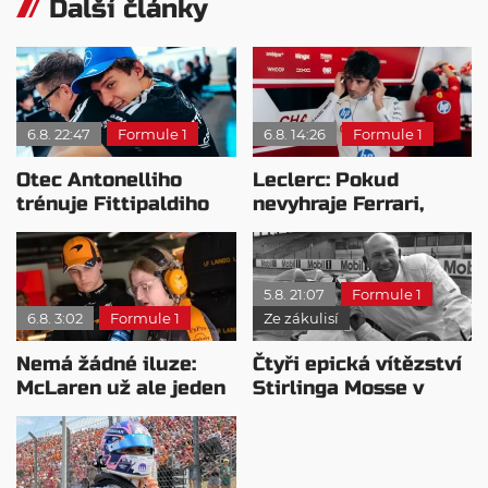
Další články
6.8. 22:47
Formule 1
6.8. 14:26
Formule 1
Otec Antonelliho
Leclerc: Pokud
trénuje Fittipaldiho
nevyhraje Ferrari,
syna: Brazilec
přeji titul
vychvaluje lídra
Antonellimu
5.8. 21:07
Formule 1
6.8. 3:02
Formule 1
Ze zákulisí
Nemá žádné iluze:
Čtyři epická vítězství
McLaren už ale jeden
Stirlinga Mosse v
návrat ze dna dokázal
motorsportu