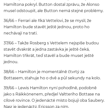
Hamiltona pokryl. Button dostal zprávu, že Alonso
musel odstoupit, ale Button nemá stejné problémy.
36/66 – Ferrari ale říká Vettelovi, že se myslí, že
Hamilton bude stavět ještě jednou, proto ho
nechávají na trati.
37/66 – Takže Rosberg s Vettelem nejspíše budou
stavět dvakrát a jedna zastávka je ještě čeká,
Hamilton třikrát, teď stavěl a bude muset ještě
jednou.
38/66 – Hamilton je momentálně čtvrtý za
Bottasem, stahuje ho o dvě a půl sekundy na kolo.
39/66 – Lewis Hamilton nyní pohodlně, podobně
jako s Räikkönenem, předjel Valtteriho Bottase na
cílové rovince. O jedenácté místo bojují oba Saubery.
Nasr je jedenáctý, Ericsson za ním.