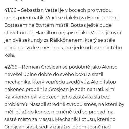
41/66 – Sebastian Vettel je v boxech pro tvrdou
směs pneumatik. Vrací se daleko za Hamiltonem i
Bottasem na čtvrtém místě. Bottas ještě bude
stavět určitě, Hamilton nejspíše také. Vettel je nyní
jen dvě sekundy za Räikkönenem, který se stále
plácá na tvrdé směsi, na které jede od osmnáctého
kola.
42/66 – Romain Grosjean se podobně jako Alonso
nevešel úplně dobře do svého boxu a srazil
mechanika, který vepředu zvedá vůz. Ale pitstop
nakonec proběhl a Grosjean je zpět na trati. Kimi
Räikkönen byl v boxech, jeho zastávka šla bez
problémů. Nasadil středně-tvrdou směs, na které by
měl jet až do konce, nicméně teď se propadl na
šesté místo za Massu. Mechanik Lotusu, kterého
Grosjean srazil, sedí v garáži s ledem těsně nad