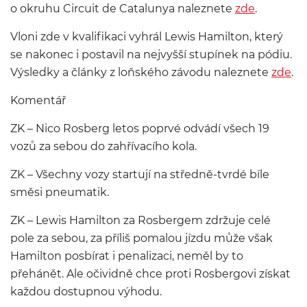
o okruhu Circuit de Catalunya naleznete
zde
.
Vloni zde v kvalifikaci vyhrál Lewis Hamilton, který
se nakonec i postavil na nejvyšší stupínek na pódiu.
Výsledky a články z loňského závodu naleznete
zde
.
Komentář
ZK – Nico Rosberg letos poprvé odvádí všech 19
vozů za sebou do zahřívacího kola.
ZK – Všechny vozy startují na středně-tvrdé bíle
směsi pneumatik.
ZK – Lewis Hamilton za Rosbergem zdržuje celé
pole za sebou, za příliš pomalou jízdu může však
Hamilton posbírat i penalizaci, neměl by to
přehánět. Ale očividně chce proti Rosbergovi získat
každou dostupnou výhodu.