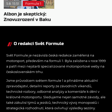
5.8. 15:51
Formule 1
Albon je skeptický:
Znovuzrození v Baku
nepovažuje za reálne
O redakci Svět Formule
Svět Formule je nezávislá česká redakce zaměřená na
motorsport, především na formuli 1. Byla založena v roce 1999
a patří mezi nejstarší specializované motorsportové weby na
československém trhu.
Jsme průvodcem světem formule 1 a přinášíme aktuální
zpravodajství, detailní reporty ze závodních víkendů,
technické rozbory, odborné analýzy a komentáře k dění v
královně motorsportu. Sledujeme nejen samotné závody, ale
také zákulisí týmů a jezdců, technický vývoj monopostů i
strategická rozhodnutí, která ovlivňují výsledky sezóny.