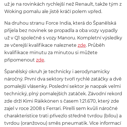
už je na rovinkách rychlejší než Renault, takže tým z
Woking pomalu ale jistě kráčí polem vpřed.
Na druhou stranu Force India, která do Španělská
přijela bez novinek se propadla a oba vozy vypadly
už v Q1 společně s vozy Manoru. Kompletní výsledky
ze včerejší kvalifikace naleznete
zde
. Průběh
kvalifikace minutu za minutou si můžete
připomenout
zde
.
Španělský okruh je technicky i aerodynamicky
náročný. První dva sektory tvoří rychlé zatáčky a dvě
pomalejší vlásenky. Poslední sektor je naopak velmi
technický, plný pomalejších zatáček. Závodní rekord
zde drží Kimi Räikkönen s časem 1:21.670, který zde
zajel v roce 2008 s Ferrari. Pirelli sem kvůli náročné
charakteristice trati přivezlo středně tvrdou (bílou) a
tvrdou (oranžovou) směs pneumatik. Více informací