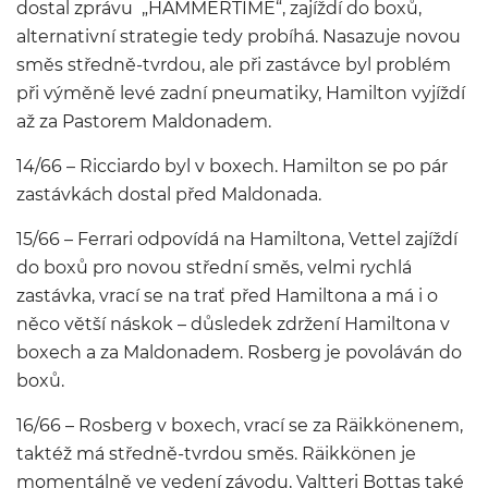
dostal zprávu „HAMMERTIME“, zajíždí do boxů,
alternativní strategie tedy probíhá. Nasazuje novou
směs středně-tvrdou, ale při zastávce byl problém
při výměně levé zadní pneumatiky, Hamilton vyjíždí
až za Pastorem Maldonadem.
14/66 – Ricciardo byl v boxech. Hamilton se po pár
zastávkách dostal před Maldonada.
15/66 – Ferrari odpovídá na Hamiltona, Vettel zajíždí
do boxů pro novou střední směs, velmi rychlá
zastávka, vrací se na trať před Hamiltona a má i o
něco větší náskok – důsledek zdržení Hamiltona v
boxech a za Maldonadem. Rosberg je povoláván do
boxů.
16/66 – Rosberg v boxech, vrací se za Räikkönenem,
taktéž má středně-tvrdou směs. Räikkönen je
momentálně ve vedení závodu, Valtteri Bottas také