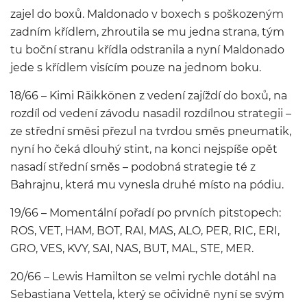
zajel do boxů. Maldonado v boxech s poškozeným
zadním křídlem, zhroutila se mu jedna strana, tým
tu boční stranu křídla odstranila a nyní Maldonado
jede s křídlem visícím pouze na jednom boku.
18/66 – Kimi Räikkönen z vedení zajíždí do boxů, na
rozdíl od vedení závodu nasadil rozdílnou strategii –
ze střední směsi přezul na tvrdou směs pneumatik,
nyní ho čeká dlouhý stint, na konci nejspíše opět
nasadí střední směs – podobná strategie té z
Bahrajnu, která mu vynesla druhé místo na pódiu.
19/66 – Momentální pořadí po prvních pitstopech:
ROS, VET, HAM, BOT, RAI, MAS, ALO, PER, RIC, ERI,
GRO, VES, KVY, SAI, NAS, BUT, MAL, STE, MER.
20/66 – Lewis Hamilton se velmi rychle dotáhl na
Sebastiana Vettela, který se očividně nyní se svým