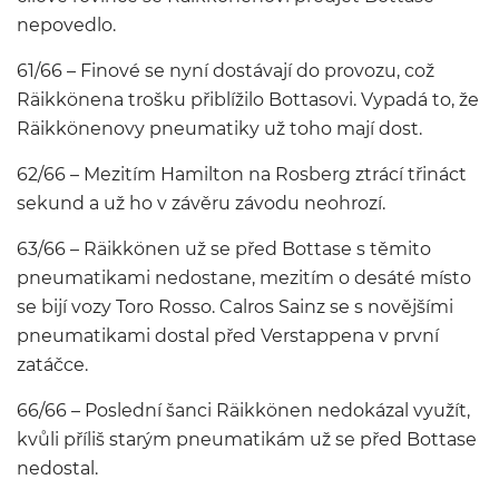
nepovedlo.
61/66 – Finové se nyní dostávají do provozu, což
Räikkönena trošku přiblížilo Bottasovi. Vypadá to, že
Räikkönenovy pneumatiky už toho mají dost.
62/66 – Mezitím Hamilton na Rosberg ztrácí třináct
sekund a už ho v závěru závodu neohrozí.
63/66 – Räikkönen už se před Bottase s těmito
pneumatikami nedostane, mezitím o desáté místo
se bijí vozy Toro Rosso. Calros Sainz se s novějšími
pneumatikami dostal před Verstappena v první
zatáčce.
66/66 – Poslední šanci Räikkönen nedokázal využít,
kvůli příliš starým pneumatikám už se před Bottase
nedostal.