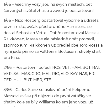
1/66 – Všechny vozy jsou na svých místech, pět
červených světel zhaslo a závod je odstartován!
1/66 – Nico Rosberg odstartoval výborně a udržel si
první místo, avšak před druhého Hamiltona se
dostal Sebastian Vettel! Dobře odstartoval Massa a
Räikkönen, Massa se ale následně opět propadl,
zatímco Kimi Räikkönen už předjel obě Toro Rossa a
nyní jede přímo za Valtterim Bottasem, skvělý start
pro Fina.
2/66 – Postartovní pořadí: ROS, VET, HAM, BOT, RAI,
VER, SAI, MAS, GRO, MAL, RIC, ALO, KVY, NAS, ERI,
PER, HUL, BUT, MER, STE.
3/66 – Carlos Sainz se usilovně brání Felipemu
Massovi, avšak při nájezdu do první zatáčky ve
třetím kole se bílý Williams kolem jeho vozu už