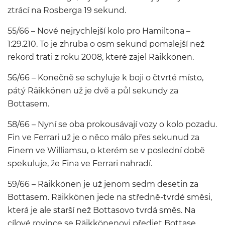
ztrácí na Rosberga 19 sekund.
55/66 – Nové nejrychlejší kolo pro Hamiltona –
1:29.210. To je zhruba o osm sekund pomalejší než
rekord trati z roku 2008, které zajel Räikkönen.
56/66 – Konečně se schyluje k boji o čtvrté místo,
pátý Räikkönen už je dvě a půl sekundy za
Bottasem.
58/66 – Nyní se oba prokousávají vozy o kolo pozadu.
Fin ve Ferrari už je o něco málo přes sekunud za
Finem ve Williamsu, o kterém se v poslední době
spekuluje, že Fina ve Ferrari nahradí.
59/66 – Räikkönen je už jenom sedm desetin za
Bottasem. Räikkönen jede na středně-tvrdé směsi,
která je ale starší než Bottasovo tvrdá směs. Na
cílové rovince se Räikkönenovi předjet Bottase