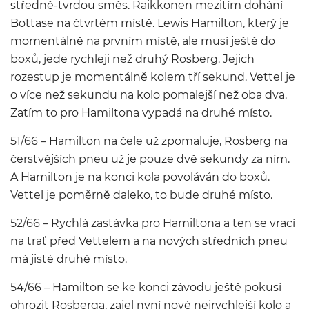
středně-tvrdou směs. Räikkönen mezitím dohání
Bottase na čtvrtém místě. Lewis Hamilton, který je
momentálně na prvním místě, ale musí ještě do
boxů, jede rychleji než druhý Rosberg. Jejich
rozestup je momentálně kolem tří sekund. Vettel je
o více než sekundu na kolo pomalejší než oba dva.
Zatím to pro Hamiltona vypadá na druhé místo.
51/66 – Hamilton na čele už zpomaluje, Rosberg na
čerstvějších pneu už je pouze dvě sekundy za ním.
A Hamilton je na konci kola povoláván do boxů.
Vettel je poměrně daleko, to bude druhé místo.
52/66 – Rychlá zastávka pro Hamiltona a ten se vrací
na trať před Vettelem a na nových středních pneu
má jisté druhé místo.
54/66 – Hamilton se ke konci závodu ještě pokusí
ohrozit Rosberga, zajel nyní nové nejrychlejší kolo a