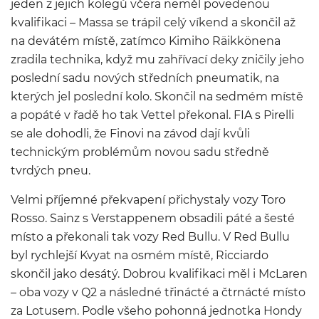
jeden z jejich kolegů včera neměl povedenou
kvalifikaci – Massa se trápil celý víkend a skončil až
na devátém místě, zatímco Kimiho Räikkönena
zradila technika, když mu zahřívací deky zničily jeho
poslední sadu nových středních pneumatik, na
kterých jel poslední kolo. Skončil na sedmém místě
a popáté v řadě ho tak Vettel překonal. FIA s Pirelli
se ale dohodli, že Finovi na závod dají kvůli
technickým problémům novou sadu středně
tvrdých pneu.
Velmi příjemné překvapení přichystaly vozy Toro
Rosso. Sainz s Verstappenem obsadili páté a šesté
místo a překonali tak vozy Red Bullu. V Red Bullu
byl rychlejší Kvyat na osmém místě, Ricciardo
skončil jako desátý. Dobrou kvalifikaci měl i McLaren
– oba vozy v Q2 a následné třinácté a čtrnácté místo
za Lotusem. Podle všeho pohonná jednotka Hondy