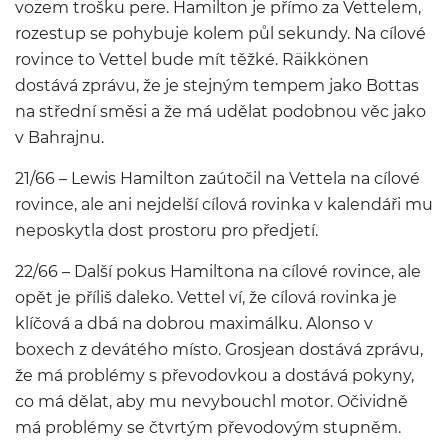
vozem trošku pere. Hamilton je přímo za Vettelem,
rozestup se pohybuje kolem půl sekundy. Na cílové
rovince to Vettel bude mít těžké. Räikkönen
dostává zprávu, že je stejným tempem jako Bottas
na střední směsi a že má udělat podobnou věc jako
v Bahrajnu.
21/66 – Lewis Hamilton zaútočil na Vettela na cílové
rovince, ale ani nejdelší cílová rovinka v kalendáři mu
neposkytla dost prostoru pro předjetí.
22/66 – Další pokus Hamiltona na cílové rovince, ale
opět je příliš daleko. Vettel ví, že cílová rovinka je
klíčová a dbá na dobrou maximálku. Alonso v
boxech z devátého místo. Grosjean dostává zprávu,
že má problémy s převodovkou a dostává pokyny,
co má dělat, aby mu nevybouchl motor. Očividně
má problémy se čtvrtým převodovým stupněm.