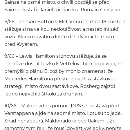
Sainze na osmé místo, o chvíli později se před
Sainze dostal i Daniel Ricciardo a Romain Grosjean.
8/66 – Jenson Button v McLarenu je až na 18. místě a
stěžuje si na velkou nedotáčivost a nestabilní záď
vozu. Alonso si zatím dobře drží dvanácté místo
před Kvyatem.
9/66 – Lewis Hamilton si znovu stěžuje, že se
nemůže dostat blízko k Vettelovi, tým odpovídá, že
přemýšlí o plánu B, což by mohlo znamenat, že
Mercedes Hamiltona přesune na tří zastávkovou
strategii místo dvou zastávkové. Rosberg zajíždí
jedno nejrychlejší kolo za druhým.
10/66 – Maldonado s pomocí DRS se dostává před
Verstappena a jde na sedmé místo. Lotusu to jede.
Snad nenabourá. Maldonado je pod tlakem, už i
samotný tým řekl, že musí dovézt výsledky, peníze