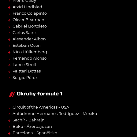
→
Pierre Gasly
→
Arvid Lindblad
→
Franco Colapinto
→
Oliver Bearman
→
Gabriel Bortoleto
→
Carlos Sainz
→
Alexander Albon
→
Esteban Ocon
→
Nico Hülkenberg
→
Fernando Alonso
→
Lance Stroll
→
Valtteri Bottas
→
Sergio Pérez
Okruhy formule 1
→
Circuit of the Americas - USA
→
Autódromo Hermanos Rodríguez - Mexiko
→
Sachír - Bahrajn
→
Baku - Ázerbájdžán
→
Barcelona - Španělsko