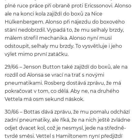
plné ruce práce při obraně proti Ericssonovi. Alonso
ale na konci kola zajíždí do boxů za Nice
Hülkenbergem. Alonso při nájezdu do boxového
stání nedobrzdil. Vypadá to, že mu selhaly brzdy,
málem strefil mechanika. Alonso nyní musí
odstoupit, selhaly mu brzdy. To vysvětluje i jeho
výlet mimo první zatáčku.
29/66 – Jenson Button také zajíždí do boxů, ale na
rozdíl od Alonsa se vrací na trať s novými
pneumatikami. Rosberg dostává zprávu, že má
pokračovat v tom, co dělá. Aby ne, na druhého
Vettela má osm sekund náskok.
30/66 – Bottas dává zprávu, že mu pomalu odchází
zadní pneumatiky, ale říká, že na nich ještě zvládne
odjet dvacet kol, což je nesmysl, jede na středně-
tvrdé směsi. Vettel s Hamiltonem nyní předjíždí