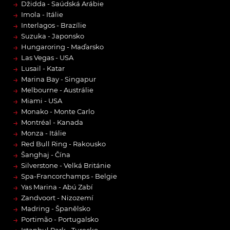
→
Džidda - Saúdská Arábie
→
Imola - Itálie
→
Interlagos - Brazílie
→
Suzuka - Japonsko
→
Hungaroring - Maďarsko
→
Las Vegas - USA
→
Lusail - Katar
→
Marina Bay - Singapur
→
Melbourne - Austrálie
→
Miami - USA
→
Monako - Monte Carlo
→
Montréal - Kanada
→
Monza - Itálie
→
Red Bull Ring - Rakousko
→
Šanghaj - Čína
→
Silverstone - Velká Británie
→
Spa-Francorchamps - Belgie
→
Yas Marina - Abú Zabí
→
Zandvoort - Nizozemí
→
Madring - Španělsko
→
Portimão - Portugalsko