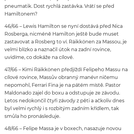
pneumatik. Dost rychlá zastávka. Vrátí se před
Hamiltonem?
46/66 – Lewis Hamilton se nyní dostává před Nica
Rosberga, nicméně Hamilton ještě bude muset
zastavovat a Rosberg to ví. Räikkönen za Massou, je
velmi blízko a naznačil útok na zadní rovince,
uvidíme, co dokáže na cílové.
47/66 – Kimi Räikkönen předjíždí Felipeho Massu na
cílové rovince, Massův obranný manévr ničemu
nepomohl, Ferrari Fina je na pátém místě. Pastor
Maldonado zajel do boxu a odstupuje ze závodu.
Letos nedokončil čtyři závody z pěti a ačkoliv dnes
byl velmi rychlý i s rozbitým zadním křídlem, tak
smůla ho pronásleduje.
48/66 – Felipe Massa je v boxech, nasazuje novou