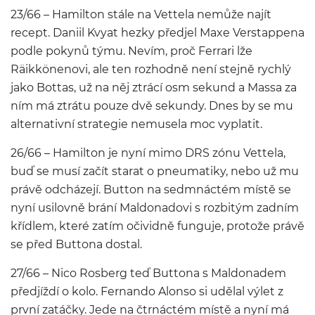
23/66 – Hamilton stále na Vettela nemůže najít
recept. Daniil Kvyat hezky předjel Maxe Verstappena
podle pokynů týmu. Nevím, proč Ferrari lže
Räikkönenovi, ale ten rozhodně není stejně rychlý
jako Bottas, už na něj ztrácí osm sekund a Massa za
ním má ztrátu pouze dvě sekundy. Dnes by se mu
alternativní strategie nemusela moc vyplatit.
26/66 – Hamilton je nyní mimo DRS zónu Vettela,
buď se musí začít starat o pneumatiky, nebo už mu
právě odcházejí. Button na sedmnáctém místě se
nyní usilovně brání Maldonadovi s rozbitým zadním
křídlem, které zatím očividně funguje, protože právě
se před Buttona dostal.
27/66 – Nico Rosberg teď Buttona s Maldonadem
předjíždí o kolo. Fernando Alonso si udělal výlet z
první zatáčky. Jede na čtrnáctém místě a nyní má