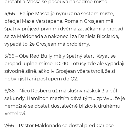
protáhl a Massa se posouvá na sedmé místo.
4/66 – Felipe Massa je nyní už na šestém místě,
předjel Maxe Verstapena. Romain Grosjean měl
špatný průjezd prvními dvěma zatáčkami a propadl
se za Maldonada a nakonec i za Daniela Ricciarda,
vypadá to, že Grosjean má problémy.
5/66 – Oba Red Bully měly špatný start. Kvyat se
propadl úplně mimo TOP10. Lotusy zde ale vypadají
závodně silně, ačkoliv Grosjean včera tvrdil, že si
nebyli jistí ani postupem do Q2.
6/66 – Nico Rosberg už má slušný náskok 3 a půl
sekundy. Hamilton mezitím dává týmu zprávu, že je
nemožné se dostat dostatečně blízko k druhému
Vettelovi.
7/66 – Pastor Maldonado se dostal před Carlose