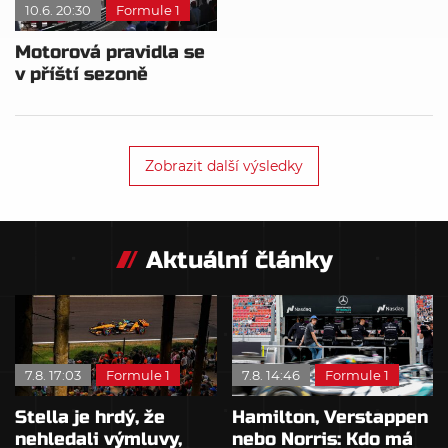
10.6. 20:30
Formule 1
Motorová pravidla se
v příští sezoně
definitivně změní
Zobrazit další výsledky
Aktuální články
7.8. 17:03
Formule 1
7.8. 14:46
Formule 1
Stella je hrdý, že
Hamilton, Verstappen
nehledali výmluvy,
nebo Norris: Kdo má