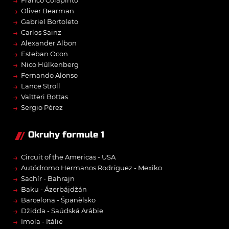
→
Franco Colapinto
→
Oliver Bearman
→
Gabriel Bortoleto
→
Carlos Sainz
→
Alexander Albon
→
Esteban Ocon
→
Nico Hülkenberg
→
Fernando Alonso
→
Lance Stroll
→
Valtteri Bottas
→
Sergio Pérez
Okruhy formule 1
→
Circuit of the Americas - USA
→
Autódromo Hermanos Rodríguez - Mexiko
→
Sachír - Bahrajn
→
Baku - Ázerbájdžán
→
Barcelona - Španělsko
→
Džidda - Saúdská Arábie
→
Imola - Itálie