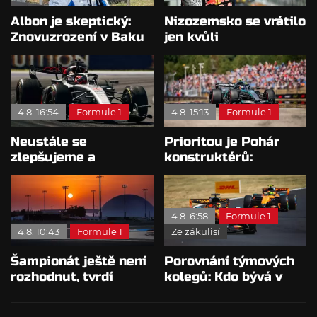
Albon je skeptický:
Nizozemsko se vrátilo
Znovuzrození v Baku
jen kvůli
nepovažuje za reálne
Verstappenovi, říká
Ecclestone
4.8. 16:54
Formule 1
4.8. 15:13
Formule 1
Neustále se
Prioritou je Pohár
zlepšujeme a
konstruktérů:
rosteme, chválí Audi
Mercedesu je jedno,
McNish
kdo zvítězí
4.8. 6:58
Formule 1
4.8. 10:43
Formule 1
Ze zákulisí
Šampionát ještě není
Porovnání týmových
rozhodnut, tvrdí
kolegů: Kdo bývá v
Brundle
sobotu nejrychlejší?