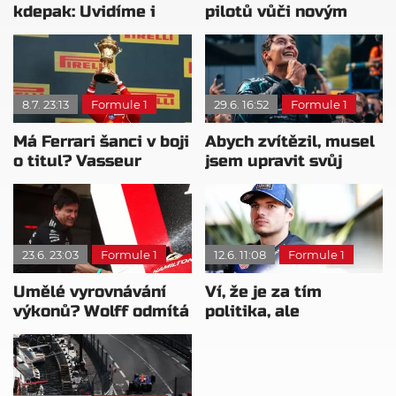
kdepak: Uvidíme i
pilotů vůči novým
aerodynamické
pravidlům: Měli by
změny
obrátit list
8.7. 23:13
Formule 1
29.6. 16:52
Formule 1
Má Ferrari šanci v boji
Abych zvítězil, musel
o titul? Vasseur
jsem upravit svůj
nesouhlasí
jízdní styl, tvrdí
Russell
23.6. 23:03
Formule 1
12.6. 11:08
Formule 1
Umělé vyrovnávání
Ví, že je za tím
výkonů? Wolff odmítá
politika, ale
politický chaos v F1
Verstappena těší, že
byly přijaty úpravy