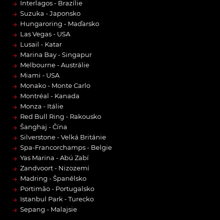
→
Interlagos - Brazílie
→
Suzuka - Japonsko
→
Hungaroring - Maďarsko
→
Las Vegas - USA
→
Lusail - Katar
→
Marina Bay - Singapur
→
Melbourne - Austrálie
→
Miami - USA
→
Monako - Monte Carlo
→
Montréal - Kanada
→
Monza - Itálie
→
Red Bull Ring - Rakousko
→
Šanghaj - Čína
→
Silverstone - Velká Británie
→
Spa-Francorchamps - Belgie
→
Yas Marina - Abú Zabí
→
Zandvoort - Nizozemí
→
Madring - Španělsko
→
Portimão - Portugalsko
→
Istanbul Park - Turecko
→
Sepang - Malajsie