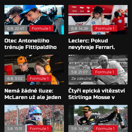
proč nedokážou
nejvyšší plat?
bojovat o titul
6.8. 22:47
Formule 1
6.8. 14:26
Formule 1
Otec Antonelliho
Leclerc: Pokud
trénuje Fittipaldiho
nevyhraje Ferrari,
syna: Brazilec
přeji titul
vychvaluje lídra
Antonellimu
5.8. 21:07
Formule 1
6.8. 3:02
Formule 1
Ze zákulisí
Nemá žádné iluze:
Čtyři epická vítězství
McLaren už ale jeden
Stirlinga Mosse v
návrat ze dna dokázal
motorsportu
5.8. 15:51
Formule 1
5.8. 14:08
Formule 1