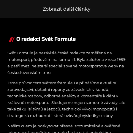
Zobrazit další články
O redakci Svět Formule
Svět Formule je nezávislá česká redakce zaměřená na
motorsport, především na formuli 1. Byla založena v roce 1999
a patří mezi nejstarší specializované motorsportové weby na
československém trhu.
Jsme průvodcem světem formule 1 a přinášíme aktuální
zpravodajství, detailní reporty ze závodních víkendů,
technické rozbory, odborné analýzy a komentáře k dění v
královně motorsportu. Sledujeme nejen samotné závody, ale
také zákulisí týmů a jezdců, technický vývoj monopostů i
strategická rozhodnutí, která ovlivňují výsledky sezóny.
Naším cílem je poskytovat přesné, srozumitelné a ověřené
informace fanouškům formule 1, a to jak dlouholetým