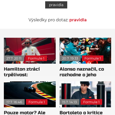
pravidla
Výsledky pro dotaz:
pravidla
27.7. 20:11
Formule 1
20.7. 19:33
Formule 1
Hamilton ztrácí
Alonso naznačil, co
trpělivost:
rozhodne o jeho
Rozhodnutí komisařů
pokračování
jsou nekonzistentní
17.7. 16:46
Formule 1
15.7. 14:13
Formule 1
Pouze motor? Ale
Bortoleto o kritice